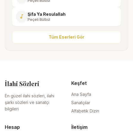
Peçeli Bülbül
Şifa Ya Resulallah
music_note
Peçeli Bülbül
Tüm Eserleri Gör
İlahi Sözleri
Keşfet
Ana Sayfa
En güzel ilahi sözleri, ilahi
şarkı sözleri ve sanatçı
Sanatçılar
bilgileri
Alfabetik Dizin
Hesap
İletişim