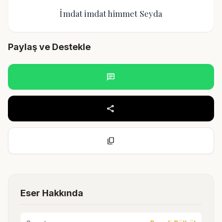
İmdat imdat himmet Seyda
Paylaş ve Destekle
chat
share
content_copy
Eser Hakkında