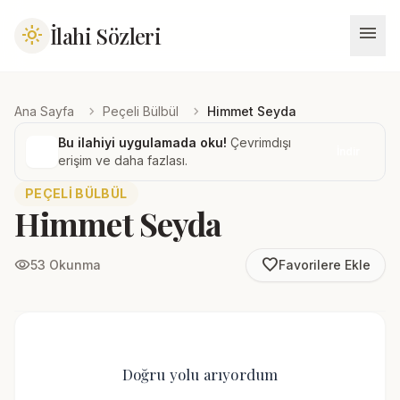
menu
İlahi Sözleri
light_mode
chevron_right
chevron_right
Ana Sayfa
Peçeli Bülbül
Himmet Seyda
Bu ilahiyi uygulamada oku!
Çevrimdışı
İndir
erişim ve daha fazlası.
PEÇELI BÜLBÜL
Himmet Seyda
favorite_border
visibility
53 Okunma
Favorilere Ekle
Doğru yolu arıyordum