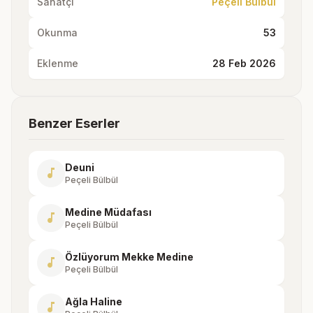
Sanatçı
Peçeli Bülbül
Okunma
53
Eklenme
28 Feb 2026
Benzer Eserler
Deuni
music_note
Peçeli Bülbül
Medine Müdafası
music_note
Peçeli Bülbül
Özlüyorum Mekke Medine
music_note
Peçeli Bülbül
Ağla Haline
music_note