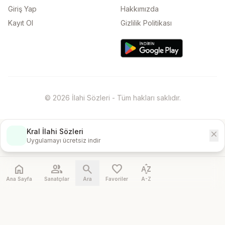
Giriş Yap
Hakkımızda
Kayıt Ol
Gizlilik Politikası
© 2026 İlahi Sözleri - Tüm hakları saklıdır.
Kral İlahi Sözleri
close
İndir
Uygulamayı ücretsiz indir
home
people
search
favorite
sort_by_alpha
Ana Sayfa
Sanatçılar
Ara
Favoriler
A-Z