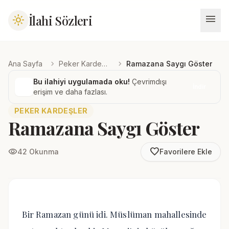
menu
İlahi Sözleri
light_mode
chevron_right
chevron_right
Ana Sayfa
Peker Kardeşler
Ramazana Saygı Göster
Bu ilahiyi uygulamada oku!
Çevrimdışı
İndir
erişim ve daha fazlası.
PEKER KARDEŞLER
Ramazana Saygı Göster
favorite_border
visibility
42 Okunma
Favorilere Ekle
Bir Ramazan günü idi. Müslüman mahallesinde