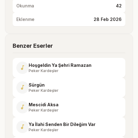
Okunma
42
Eklenme
28 Feb 2026
Benzer Eserler
Hoşgeldin Ya Şehri Ramazan
music_note
Peker Kardeşler
Sürgün
music_note
Peker Kardeşler
Mescidi Aksa
music_note
Peker Kardeşler
Ya İlahi Senden Bir Dileğim Var
music_note
Peker Kardeşler