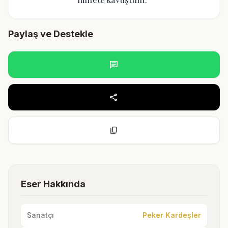
Paylaş ve Destekle
chat
share
content_copy
Eser Hakkında
Sanatçı
Peker Kardeşler