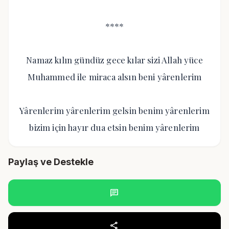
****
Namaz kılın gündüz gece kılar sizi Allah yüce
Muhammed ile miraca alsın beni yârenlerim
Yârenlerim yârenlerim gelsin benim yârenlerim
bizim için hayır dua etsin benim yârenlerim
Paylaş ve Destekle
chat
share