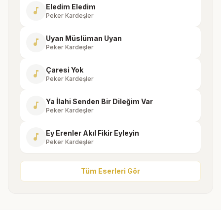
Eledim Eledim
music_note
Peker Kardeşler
Uyan Müslüman Uyan
music_note
Peker Kardeşler
Çaresi Yok
music_note
Peker Kardeşler
Ya İlahi Senden Bir Dileğim Var
music_note
Peker Kardeşler
Ey Erenler Akıl Fikir Eyleyin
music_note
Peker Kardeşler
Tüm Eserleri Gör