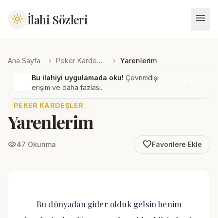
menu
İlahi Sözleri
light_mode
chevron_right
chevron_right
Ana Sayfa
Peker Kardeşler
Yarenlerim
Bu ilahiyi uygulamada oku!
Çevrimdışı
İndir
erişim ve daha fazlası.
PEKER KARDEŞLER
Yarenlerim
favorite_border
visibility
47 Okunma
Favorilere Ekle
Bu dünyadan gider olduk gelsin benim