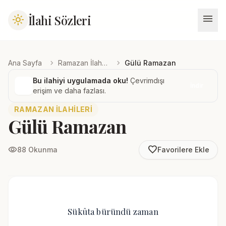
menu
İlahi Sözleri
light_mode
chevron_right
chevron_right
Ana Sayfa
Ramazan İlahileri
Gülü Ramazan
Bu ilahiyi uygulamada oku!
Çevrimdışı
İndir
erişim ve daha fazlası.
RAMAZAN İLAHILERI
Gülü Ramazan
favorite_border
visibility
88 Okunma
Favorilere Ekle
Sükûta büründü zaman