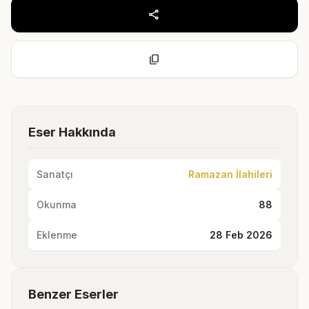
share
content_copy
Eser Hakkında
Sanatçı
Ramazan İlahileri
Okunma
88
Eklenme
28 Feb 2026
Benzer Eserler