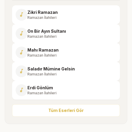
Zikri Ramazan
music_note
Ramazan İlahileri
On Bir Ayın Sultanı
music_note
Ramazan İlahileri
Mahı Ramazan
music_note
Ramazan İlahileri
Saladır Mümine Gelsin
music_note
Ramazan İlahileri
Erdi Gönlüm
music_note
Ramazan İlahileri
Tüm Eserleri Gör