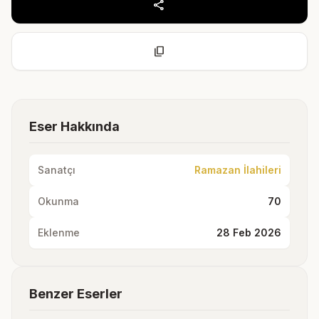
share
content_copy
Eser Hakkında
Sanatçı
Ramazan İlahileri
Okunma
70
Eklenme
28 Feb 2026
Benzer Eserler