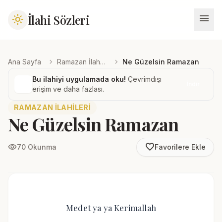
menu
İlahi Sözleri
light_mode
chevron_right
chevron_right
Ana Sayfa
Ramazan İlahileri
Ne Güzelsin Ramazan
Bu ilahiyi uygulamada oku!
Çevrimdışı
İndir
erişim ve daha fazlası.
RAMAZAN İLAHILERI
Ne Güzelsin Ramazan
favorite_border
visibility
70 Okunma
Favorilere Ekle
Medet ya ya Kerimallah