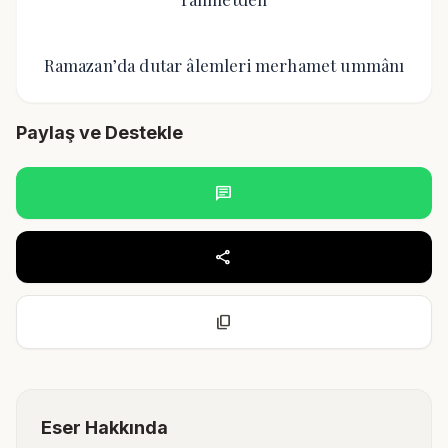
Ramazan’da dutar âlemleri merhamet ummânı
Paylaş ve Destekle
chat
share
content_copy
Eser Hakkında