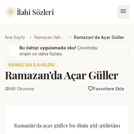
menu
İlahi Sözleri
light_mode
chevron_right
chevron_right
Ana Sayfa
Ramazan İlahileri
Ramazan'da Açar Güller
Bu ilahiyi uygulamada oku!
Çevrimdışı
İndir
erişim ve daha fazlası.
RAMAZAN İLAHILERI
Ramazan'da Açar Güller
favorite_border
visibility
66 Okunma
Favorilere Ekle
Ramazân’da açar güller bu dînin gül-gülistânı