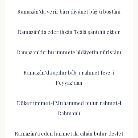
Ramazân’da verir bârı diyânet bâğ u bostânı
Ramazân’da eder ihsân Teâlâ şânühû ekber
Ramazan’dır bu ümmete hidâyetin nûristânı
Ramazân’da açılur bâb-ı rahmet feyz-i
Feyyaz’dan
Döker ümmet-i Muhammed bulur rahmet-i
Rahman’ı
Ramazân’a eden hurmet iki cihân bulur devlet