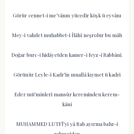
Görür cennet-i me’vânın yücedir köşk ü eyvânı
Mey-i vahdet muhabbet-i İlâhî neşrolur bu mâh
Doğar burc-i hidâyetden kamer-i feyz-i Rabbânî.
Görünür Leyle-i Kadr’in muallâ kıymet ü kadri
Eder mü’minleri mansûr kereminden kerem-
kâni
MUHAMMED LUTFÎ’yi yâ Rab ayırma bahr-i
rahmetden