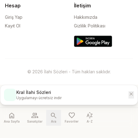
Hesap
İletişim
Giriş Yap
Hakkımızda
Kayıt Ol
Gizlilik Politikası
© 2026 İlahi Sözleri - Tüm hakları saklıdır.
Kral İlahi Sözleri
close
İndir
Uygulamayı ücretsiz indir
home
people
search
favorite
sort_by_alpha
Ana Sayfa
Sanatçılar
Ara
Favoriler
A-Z