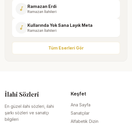
Ramazan Erdi
music_note
Ramazan İlahileri
Kullarında Yok Sana Layık Meta
music_note
Ramazan İlahileri
Tüm Eserleri Gör
İlahi Sözleri
Keşfet
Ana Sayfa
En güzel ilahi sözleri, ilahi
şarkı sözleri ve sanatçı
Sanatçılar
bilgileri
Alfabetik Dizin