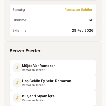
Sanatçı
Ramazan İlahileri
Okunma
66
Eklenme
28 Feb 2026
Benzer Eserler
Müjde Var Ramazan
music_note
Ramazan İlahileri
Hoş Geldin Ey Şehri Ramazan
music_note
Ramazan İlahileri
Bu Şehri Sıyam İçre
music_note
Ramazan İlahileri