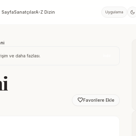
dark_mode
 Sayfa
Sanatçılar
A-Z Dizin
Uygulama
ni
işim ve daha fazlası.
İndir
i
favorite_border
Favorilere Ekle