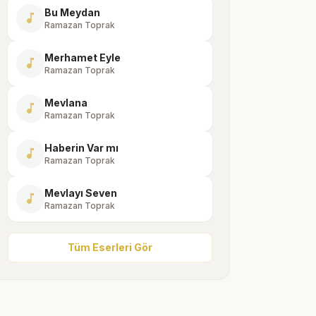
Bu Meydan
music_note
Ramazan Toprak
Merhamet Eyle
music_note
Ramazan Toprak
Mevlana
music_note
Ramazan Toprak
Haberin Var mı
music_note
Ramazan Toprak
Mevlayı Seven
music_note
Ramazan Toprak
Tüm Eserleri Gör