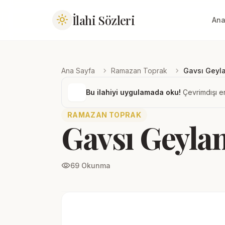
İlahi Sözleri
light_mode
Ana
chevron_right
chevron_right
Ana Sayfa
Ramazan Toprak
Gavsı Geyla
Bu ilahiyi uygulamada oku!
Çevrimdışı er
RAMAZAN TOPRAK
Gavsı Geylan
visibility
69 Okunma