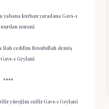
 yabana kurban yaradana Gavs-ı
 nurdan nurani
a ilah ceddim Resulullah demiş
 Gavs-ı Geylani
****
izilir yüreğim ezilir Gavs-ı Geylani