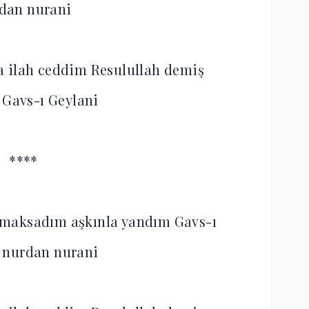
dan nurani
a ilah ceddim Resulullah demiş
 Gavs-ı Geylani
****
maksadım aşkınla yandım Gavs-ı
 nurdan nurani