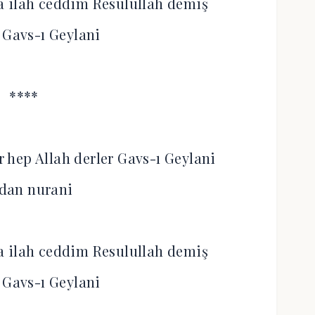
a ilah ceddim Resulullah demiş
 Gavs-ı Geylani
****
er hep Allah derler Gavs-ı Geylani
dan nurani
a ilah ceddim Resulullah demiş
 Gavs-ı Geylani