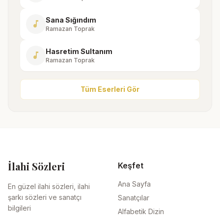
Sana Sığındım
music_note
Ramazan Toprak
Hasretim Sultanım
music_note
Ramazan Toprak
Tüm Eserleri Gör
İlahi Sözleri
Keşfet
Ana Sayfa
En güzel ilahi sözleri, ilahi
şarkı sözleri ve sanatçı
Sanatçılar
bilgileri
Alfabetik Dizin