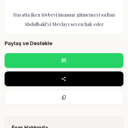
Hayatta iken tövbeyi imansız gitmemeyi sultan
Abdulbaki’yi Mevlayı seven hak eder
Paylaş ve Destekle
chat
share
content_copy
Eser Hakkında