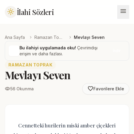
menu
İlahi Sözleri
light_mode
chevron_right
chevron_right
Ana Sayfa
Ramazan Toprak
Mevlayı Seven
Bu ilahiyi uygulamada oku!
Çevrimdışı
İndir
erişim ve daha fazlası.
RAMAZAN TOPRAK
Mevlayı Seven
favorite_border
visibility
56 Okunma
Favorilere Ekle
Cennetteki hurilerin miski amber çiçekleri