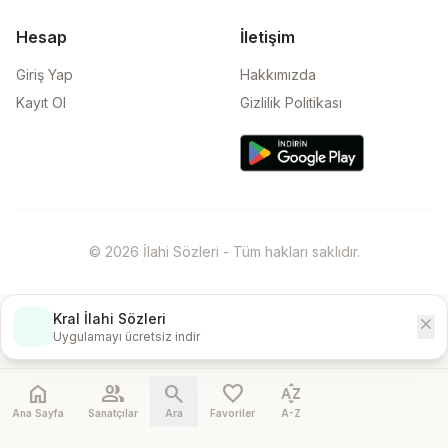
Hesap
İletişim
Giriş Yap
Hakkımızda
Kayıt Ol
Gizlilik Politikası
© 2026 İlahi Sözleri - Tüm hakları saklıdır.
Kral İlahi Sözleri
close
İndir
Uygulamayı ücretsiz indir
home
people
search
favorite
sort_by_alpha
Ana Sayfa
Sanatçılar
Ara
Favoriler
A-Z