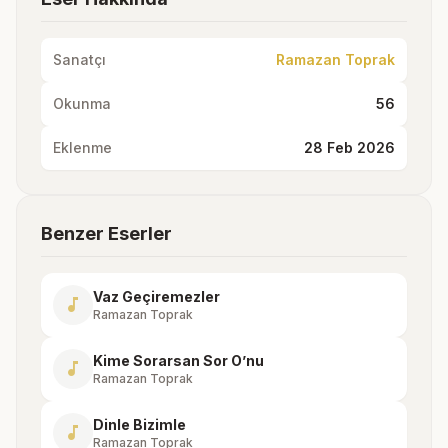
Sanatçı
Ramazan Toprak
Okunma
56
Eklenme
28 Feb 2026
Benzer Eserler
Vaz Geçiremezler
music_note
Ramazan Toprak
Kime Sorarsan Sor O’nu
music_note
Ramazan Toprak
Dinle Bizimle
music_note
Ramazan Toprak