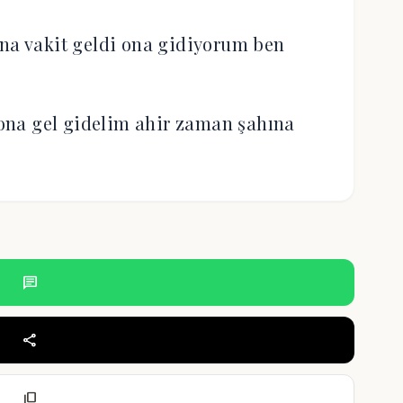
na vakit geldi ona gidiyorum ben
na gel gidelim ahir zaman şahına
chat
share
content_copy