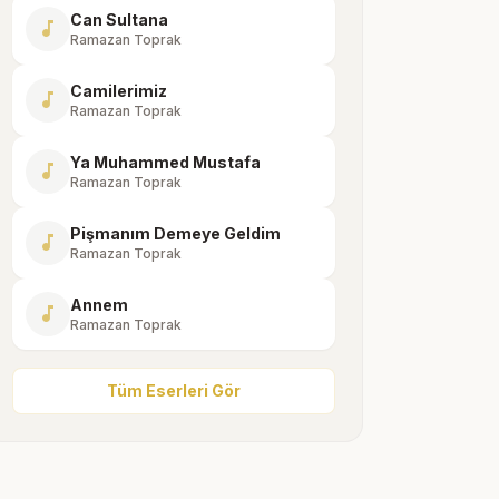
Can Sultana
music_note
Ramazan Toprak
Camilerimiz
music_note
Ramazan Toprak
Ya Muhammed Mustafa
music_note
Ramazan Toprak
Pişmanım Demeye Geldim
music_note
Ramazan Toprak
Annem
music_note
Ramazan Toprak
Tüm Eserleri Gör