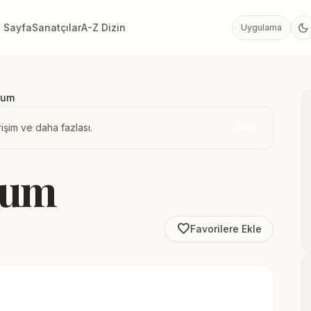
dark_mode
 Sayfa
Sanatçılar
A-Z Dizin
Uygulama
rum
işim ve daha fazlası.
İndir
rum
favorite_border
Favorilere Ekle