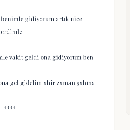
 benimle gidiyorum artık nice
derdimle
mle vakit geldi ona gidiyorum ben
na gel gidelim ahir zaman şahına
****