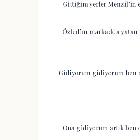
Gittiğim yerler Menzil’in 
Özledim markadda yatan çi
Gidiyorum gidiyorum ben o
Ona gidiyorum artık ben 