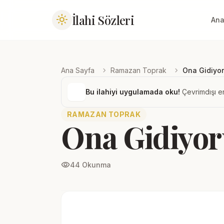
İlahi Sözleri
light_mode
Ana
chevron_right
chevron_right
Ana Sayfa
Ramazan Toprak
Ona Gidiyo
Bu ilahiyi uygulamada oku!
Çevrimdışı er
RAMAZAN TOPRAK
Ona Gidiyo
visibility
44 Okunma