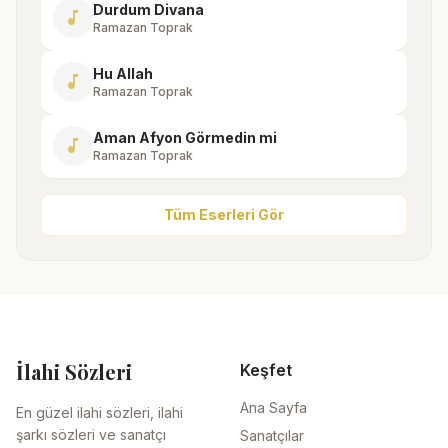
Durdum Divana
music_note
Ramazan Toprak
Hu Allah
music_note
Ramazan Toprak
Aman Afyon Görmedin mi
music_note
Ramazan Toprak
Tüm Eserleri Gör
İlahi Sözleri
Keşfet
Ana Sayfa
En güzel ilahi sözleri, ilahi
şarkı sözleri ve sanatçı
Sanatçılar