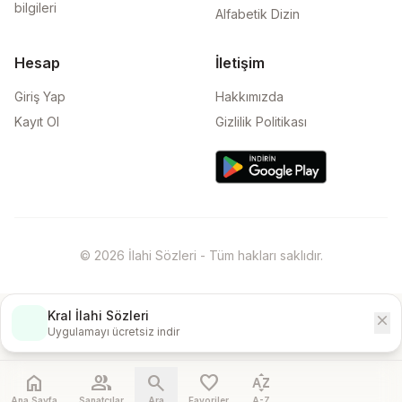
bilgileri
Alfabetik Dizin
Hesap
İletişim
Giriş Yap
Hakkımızda
Kayıt Ol
Gizlilik Politikası
© 2026 İlahi Sözleri - Tüm hakları saklıdır.
Kral İlahi Sözleri
close
İndir
Uygulamayı ücretsiz indir
home
people
search
favorite
sort_by_alpha
Ana Sayfa
Sanatçılar
Ara
Favoriler
A-Z