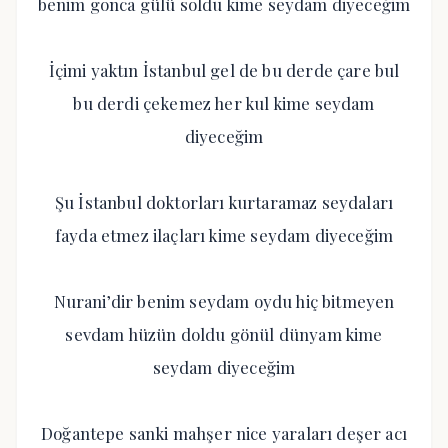
benim gonca gülü soldu kime seydam diyeceğim
İçimi yaktın İstanbul gel de bu derde çare bul
bu derdi çekemez her kul kime seydam
diyeceğim
Şu İstanbul doktorları kurtaramaz seydaları
fayda etmez ilaçları kime seydam diyeceğim
Nurani’dir benim seydam oydu hiç bitmeyen
sevdam hüzün doldu gönül dünyam kime
seydam diyeceğim
Doğantepe sanki mahşer nice yaraları deşer acı