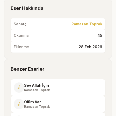
Eser Hakkında
Sanatçı
Ramazan Toprak
Okunma
45
Eklenme
28 Feb 2026
Benzer Eserler
Sev Allah İçin
music_note
Ramazan Toprak
Ölüm Var
music_note
Ramazan Toprak