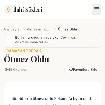
menu
İlahi Sözleri
light_mode
chevron_right
chevron_right
Ana Sayfa
Ramazan Toprak
Ötmez Oldu
Bu ilahiyi uygulamada oku!
Çevrimdışı
İndir
erişim ve daha fazlası.
RAMAZAN TOPRAK
Ötmez Oldu
favorite_border
visibility
45 Okunma
Favorilere Ekle
Bülbüllerin ötmez oldu Zokamir’a figan doldu