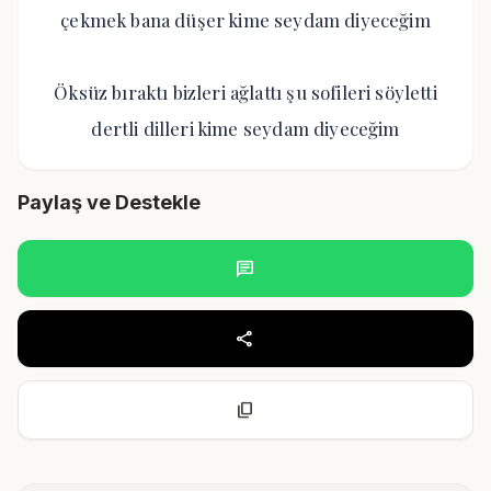
çekmek bana düşer kime seydam diyeceğim
Öksüz bıraktı bizleri ağlattı şu sofileri söyletti
dertli dilleri kime seydam diyeceğim
Paylaş ve Destekle
chat
share
content_copy