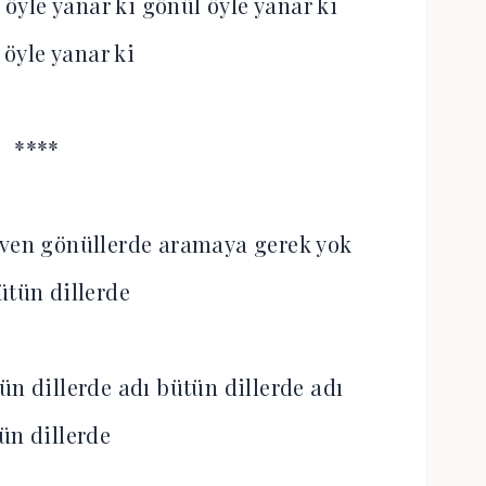
 öyle yanar ki gönül öyle yanar ki
 öyle yanar ki
****
even gönüllerde aramaya gerek yok
ütün dillerde
ün dillerde adı bütün dillerde adı
ün dillerde