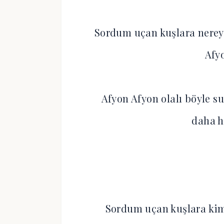
Sordum uçan kuşlara nereye
Afy
Afyon Afyon olalı böyle s
daha 
Sordum uçan kuşlara kime