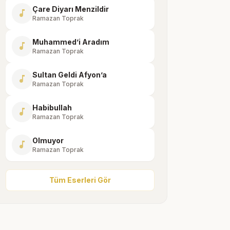
Çare Diyarı Menzildir
music_note
Ramazan Toprak
Muhammed’i Aradım
music_note
Ramazan Toprak
Sultan Geldi Afyon’a
music_note
Ramazan Toprak
Habibullah
music_note
Ramazan Toprak
Olmuyor
music_note
Ramazan Toprak
Tüm Eserleri Gör