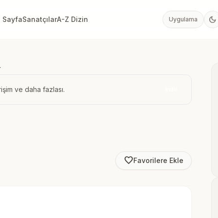
dark_mode
 Sayfa
Sanatçılar
A-Z Dizin
Uygulama
r
işim ve daha fazlası.
İndir
favorite_border
Favorilere Ekle