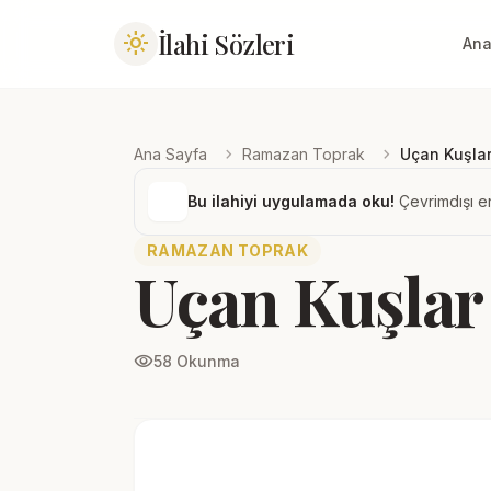
İlahi Sözleri
light_mode
Ana
chevron_right
chevron_right
Ana Sayfa
Ramazan Toprak
Uçan Kuşla
Bu ilahiyi uygulamada oku!
Çevrimdışı er
RAMAZAN TOPRAK
Uçan Kuşlar
visibility
58 Okunma