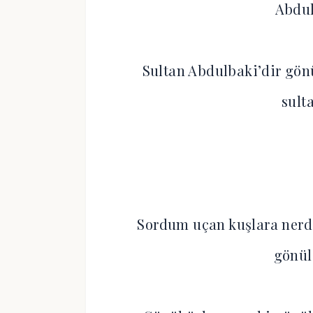
Abdul
Sultan Abdulbaki’dir gönü
sult
Sordum uçan kuşlara nerde
gönül