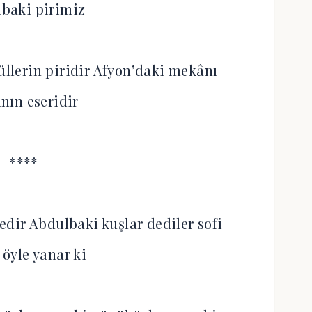
baki pirimiz
llerin piridir Afyon’daki mekânı
anın eseridir
****
dir Abdulbaki kuşlar dediler sofi
 öyle yanar ki