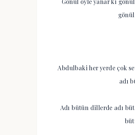
Gönül öyle yanar ki gönül
gönül
Abdulbaki her yerde çok s
adı b
Adı bütün dillerde adı büt
büt