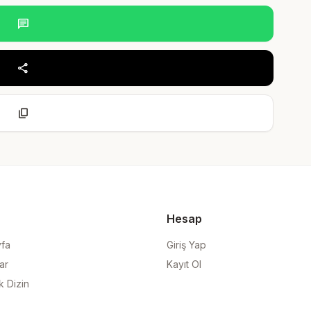
chat
share
content_copy
Hesap
yfa
Giriş Yap
ar
Kayıt Ol
k Dizin