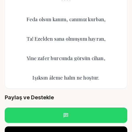
Feda olsun kanım, canımız kurban,
Ta! Ezelden sana olmuşum hayran,
Yine zafer burcunda görsün cihan,
Işıksın âleme halın ne hoştur.
Paylaş ve Destekle
chat