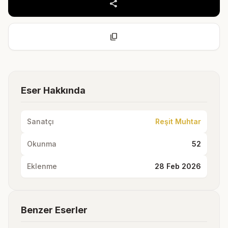
share
content_copy
Eser Hakkında
Sanatçı
Reşit Muhtar
Okunma
52
Eklenme
28 Feb 2026
Benzer Eserler