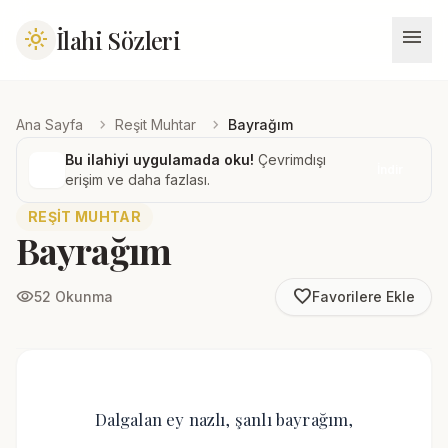
menu
İlahi Sözleri
light_mode
chevron_right
chevron_right
Ana Sayfa
Reşit Muhtar
Bayrağım
Bu ilahiyi uygulamada oku!
Çevrimdışı
İndir
erişim ve daha fazlası.
REŞIT MUHTAR
Bayrağım
favorite_border
visibility
52 Okunma
Favorilere Ekle
Dalgalan ey nazlı, şanlı bayrağım,