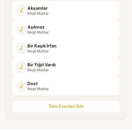
Akşamlar
music_note
Reşit Muhtar
Aşılmaz
music_note
Reşit Muhtar
Bir Kaşık İrfan
music_note
Reşit Muhtar
Bir Yiğit Vardı
music_note
Reşit Muhtar
Dost
music_note
Reşit Muhtar
Tüm Eserleri Gör