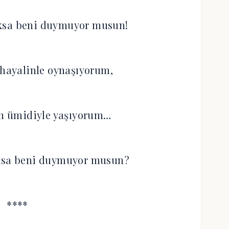
oksa beni duymuyor musun!‎
p hayalinle oynaşıyorum,‎
n ümidiyle yaşıyorum…‎
oksa beni duymuyor musun?‎
****