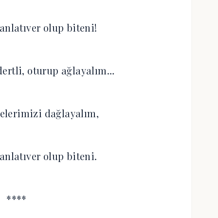
anlatıver olup biteni!‎
dertli, oturup ağlayalım…‎
elerimizi dağlayalım,‎
anlatıver olup biteni.‎
****