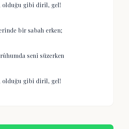
olduğu gibi diril, gel!‎
erinde bir sabah erken;‎
 rûhumda seni süzerken
olduğu gibi diril, gel!‎