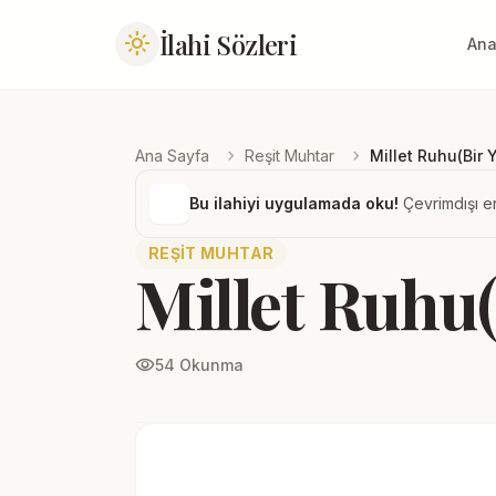
İlahi Sözleri
light_mode
Ana
chevron_right
chevron_right
Ana Sayfa
Reşit Muhtar
Millet Ruhu(Bir Y
Bu ilahiyi uygulamada oku!
Çevrimdışı er
REŞIT MUHTAR
Millet Ruhu(
visibility
54 Okunma