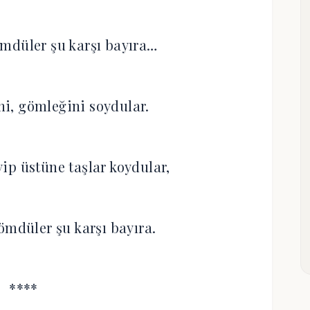
ömdüler şu karşı bayıra…‎
i, gömleğini soydular.‎
ip üstüne taşlar koydular,‎
gömdüler şu karşı bayıra.‎
****