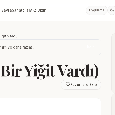
dark_mode
 Sayfa
Sanatçılar
A-Z Dizin
Uygulama
iğit Vardı)
işim ve daha fazlası.
İndir
Bir Yiğit Vardı)
favorite_border
Favorilere Ekle