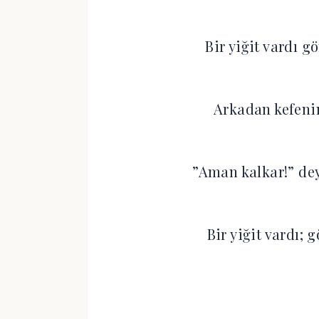
Bir yiğit vardı g
Arkadan kefenin
‎”Aman kalkar!” dey
Bir yiğit vardı; 