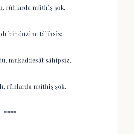
tı, rûhlarda müthiş şok,‎
ı bir düzine tâlihsiz;‎
ldu, mukaddesât sâhipsiz,‎
dı, rûhlarda müthiş şok.‎
****