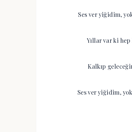
Ses ver yiğidim, y
Yıllar var ki he
Kalkıp geleceği
Ses ver yiğidim, y