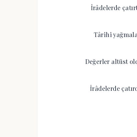
İrâdelerde çatır
Târihi yağmalad
Değerler altüst o
İrâdelerde çatır