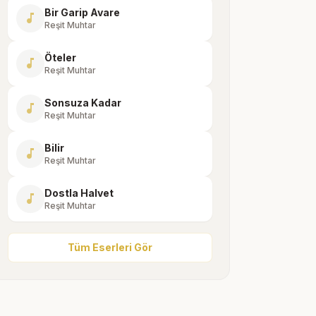
Bir Garip Avare
music_note
Reşit Muhtar
Öteler
music_note
Reşit Muhtar
Sonsuza Kadar
music_note
Reşit Muhtar
Bilir
music_note
Reşit Muhtar
Dostla Halvet
music_note
Reşit Muhtar
Tüm Eserleri Gör