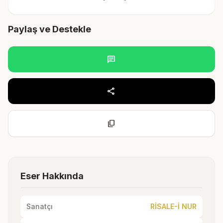
Paylaş ve Destekle
chat
share
content_copy
Eser Hakkında
Sanatçı
RİSALE-İ NUR