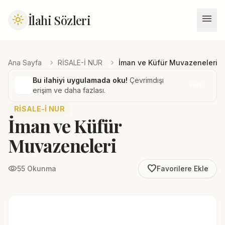
menu
İlahi Sözleri
light_mode
chevron_right
chevron_right
Ana Sayfa
RİSALE-İ NUR
İman ve Küfür Muvazeneleri
Bu ilahiyi uygulamada oku!
Çevrimdışı
İndir
erişim ve daha fazlası.
RİSALE-İ NUR
İman ve Küfür
Muvazeneleri
favorite_border
visibility
55 Okunma
Favorilere Ekle