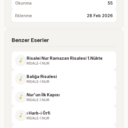
Okunma
55
Eklenme
28 Feb 2026
Benzer Eserler
Risalei Nur Ramazan Risalesi 1.Nükte
music_note
RİSALE-İ NUR
Baliğa Risalesi
music_note
RİSALE-İ NUR
Nur'un İlk Kapısı
music_note
RİSALE-İ NUR
ı Harb-i Örfi
music_note
RİSALE-İ NUR