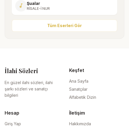
Şualar
music_note
RİSALE-İ NUR
Tüm Eserleri Gör
İlahi Sözleri
Keşfet
Ana Sayfa
En güzel ilahi sözleri, ilahi
şarkı sözleri ve sanatçı
Sanatçılar
bilgileri
Alfabetik Dizin
Hesap
İletişim
Giriş Yap
Hakkımızda