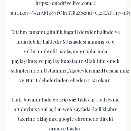
https://onedrive.live.com/?
authkey=%21AMg83rOk7Tf8aZs&id=C21EAF44793B
Kitabın tamamı günlük lügatli dersler halinde ve
indirilebilir haldedir.Müsaadesi alınmış ve 6
yıldır muhtelif paylaşım gruplarında
paylaşılmış ve paylaşılmaktadır.Allah tüm emek
sahiplerinden,Üstadımız,Ağabeylerimiz,Hocalarımız
ve Nur talebelerinden ebeden razı olsun.
Linki boyanır hale getirip sağ tıklayıp …adresine
git deyiniz.Yeni açılan web sayfada ilgili kitabın
üzerine tıklayınız,google chromede direkt
inmeye başlar.