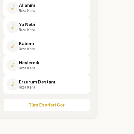
Allahım
music_note
Rıza Kara
Ya Nebi
music_note
Rıza Kara
Kabem
music_note
Rıza Kara
Neylerdik
music_note
Rıza Kara
Erzurum Destanı
music_note
Rıza Kara
Tüm Eserleri Gör