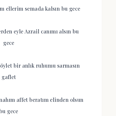
ğim ellerim semada kalsın bu gece
rden eyle Azrail canımı alsın bu
gece
öylet bir anlık ruhumu sarmasın
gaflet
ahım affet beratım elinden olsun
bu gece