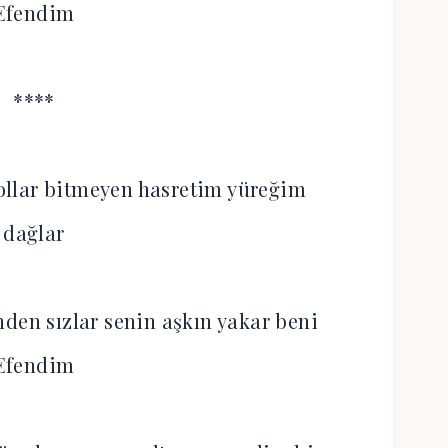
Efendim
****
ollar bitmeyen hasretim yüreğim
dağlar
den sızlar senin aşkın yakar beni
Efendim