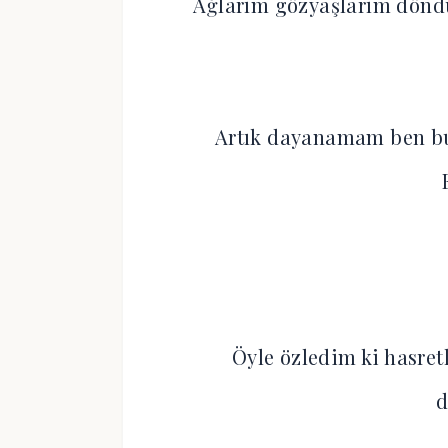
Ağlarım gözyaşlarım döndü
Artık dayanamam ben bu 
Öyle özledim ki hasret
d