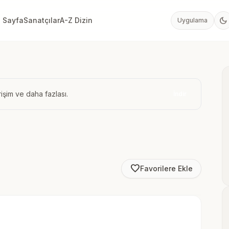
dark_mode
 Sayfa
Sanatçılar
A-Z Dizin
Uygulama
işim ve daha fazlası.
İndir
favorite_border
Favorilere Ekle