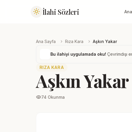
İlahi Sözleri
light_mode
Ana
chevron_right
chevron_right
Ana Sayfa
Rıza Kara
Aşkın Yakar
Bu ilahiyi uygulamada oku!
Çevrimdışı er
RIZA KARA
Aşkın Yakar
visibility
74 Okunma