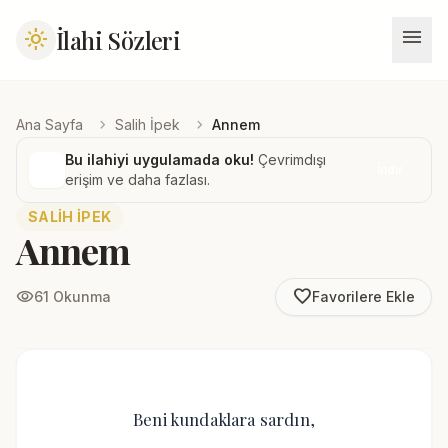
menu
İlahi Sözleri
light_mode
chevron_right
chevron_right
Ana Sayfa
Salih İpek
Annem
Bu ilahiyi uygulamada oku!
Çevrimdışı
İndir
erişim ve daha fazlası.
SALIH İPEK
Annem
favorite_border
visibility
61 Okunma
Favorilere Ekle
Beni kundaklara sardın,