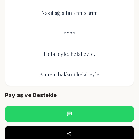
Nasıl ağladın anneciğim
****
Helal eyle, helal eyle,
Annem hakkını helal eyle
Paylaş ve Destekle
chat
share