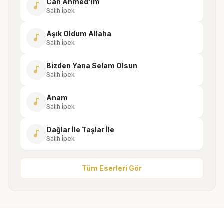
Can Ahmed'im
music_note
Salih İpek
Aşık Oldum Allaha
music_note
Salih İpek
Bizden Yana Selam Olsun
music_note
Salih İpek
Anam
music_note
Salih İpek
Dağlar İle Taşlar İle
music_note
Salih İpek
Tüm Eserleri Gör