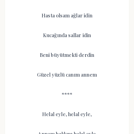
Hasta olsam ağlar idin
Kucağında sallar idin
Beni büyütmekti derdin
Güzel yüzlü canım annem
****
Helal eyle, helal eyle,
Annem hakkını helal eyle