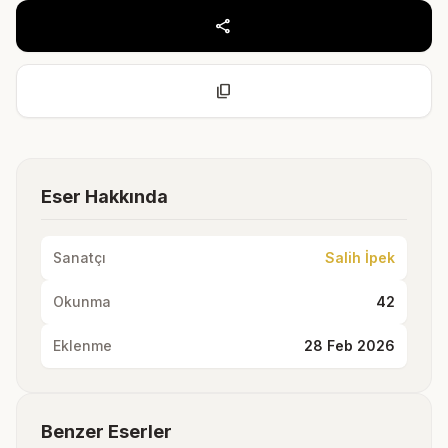
share
content_copy
Eser Hakkında
Sanatçı
Salih İpek
Okunma
42
Eklenme
28 Feb 2026
Benzer Eserler