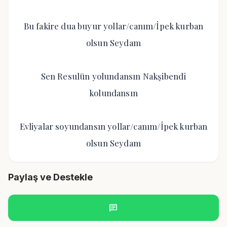
Bu fakire dua buyur yollar/canım/İpek kurban
olsun Seydam
Sen Resulün yolundansın Nakşibendî
kolundansın
Evliyalar soyundansın yollar/canım/İpek kurban
olsun Seydam
Paylaş ve Destekle
chat