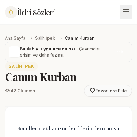
menu
İlahi Sözleri
light_mode
chevron_right
chevron_right
Ana Sayfa
Salih İpek
Canım Kurban
Bu ilahiyi uygulamada oku!
Çevrimdışı
İndir
erişim ve daha fazlası.
SALIH İPEK
Canım Kurban
favorite_border
visibility
42 Okunma
Favorilere Ekle
Gönüllerin sultanısın dertlilerin dermanısın