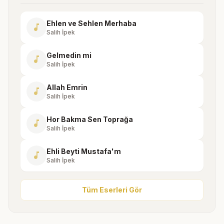
Ehlen ve Sehlen Merhaba
music_note
Salih İpek
Gelmedin mi
music_note
Salih İpek
Allah Emrin
music_note
Salih İpek
Hor Bakma Sen Toprağa
music_note
Salih İpek
Ehli Beyti Mustafa'm
music_note
Salih İpek
Tüm Eserleri Gör