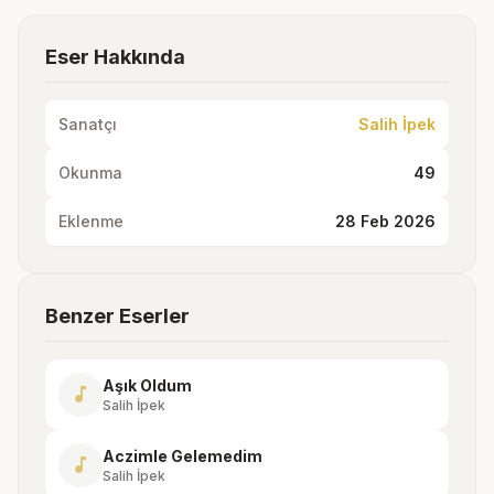
Eser Hakkında
Sanatçı
Salih İpek
Okunma
49
Eklenme
28 Feb 2026
Benzer Eserler
Aşık Oldum
music_note
Salih İpek
Aczimle Gelemedim
music_note
Salih İpek