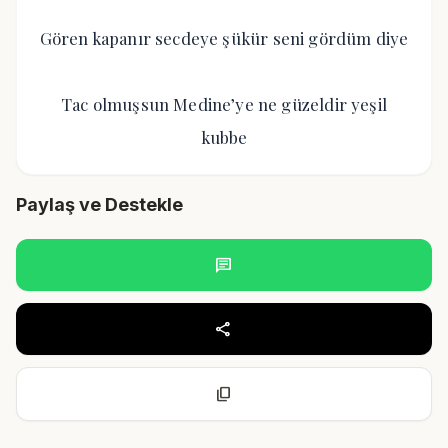
Gören kapanır secdeye şükür seni gördüm diye
Tac olmuşsun Medine’ye ne güzeldir yeşil
kubbe
Paylaş ve Destekle
chat
share
content_copy