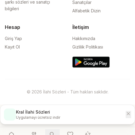
şarkı sözleri ve sanatçı
Sanatçılar
bilgileri
Alfabetik Dizin
Hesap
İletişim
Giriş Yap
Hakkımızda
Kayıt Ol
Gizlilik Politikası
© 2026 İlahi Sözleri - Tüm hakları saklıdır.
Kral İlahi Sözleri
close
İndir
Uygulamayı ücretsiz indir
home
people
search
favorite
sort_by_alpha