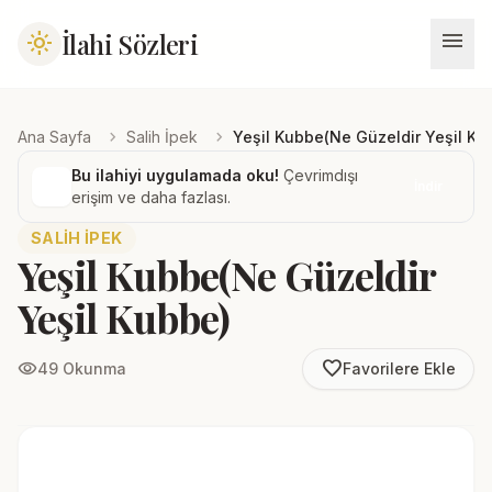
menu
İlahi Sözleri
light_mode
chevron_right
chevron_right
Ana Sayfa
Salih İpek
Yeşil Kubbe(Ne Güzeldir Yeşil Ku
Bu ilahiyi uygulamada oku!
Çevrimdışı
İndir
erişim ve daha fazlası.
SALIH İPEK
Yeşil Kubbe(Ne Güzeldir
Yeşil Kubbe)
favorite_border
visibility
49 Okunma
Favorilere Ekle