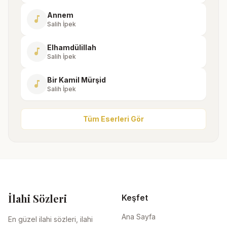
Annem
music_note
Salih İpek
Elhamdülillah
music_note
Salih İpek
Bir Kamil Mürşid
music_note
Salih İpek
Tüm Eserleri Gör
İlahi Sözleri
Keşfet
Ana Sayfa
En güzel ilahi sözleri, ilahi