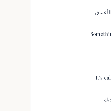
لأعماق
Somethin
It’s ca
ديك