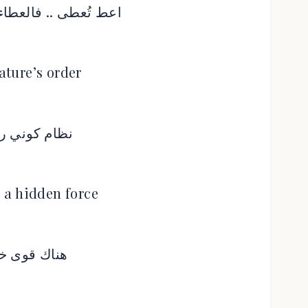
اعط تُعطى .. فالعطا
Nature’s order
نظام كوني رب
s a hidden force
هناك قوى خ