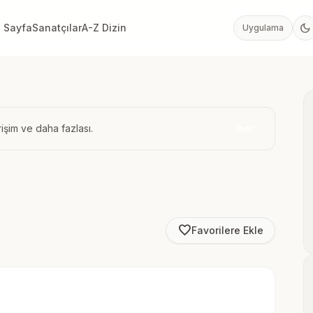
dark_mode
 Sayfa
Sanatçılar
A-Z Dizin
Uygulama
işim ve daha fazlası.
İndir
favorite_border
Favorilere Ekle