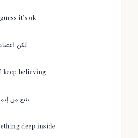
 guess it’s ok
لكن اعتقاد
ll keep believing
ينبع من إيم
ething deep inside