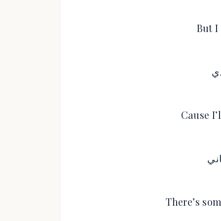
But I
ي
Cause I’
اني
There’s som