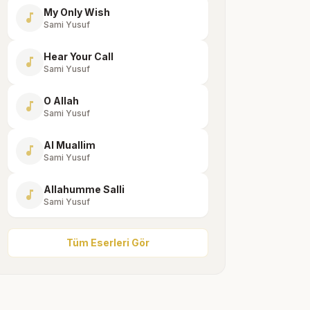
My Only Wish
music_note
Sami Yusuf
Hear Your Call
music_note
Sami Yusuf
O Allah
music_note
Sami Yusuf
Al Muallim
music_note
Sami Yusuf
Allahumme Salli
music_note
Sami Yusuf
Tüm Eserleri Gör