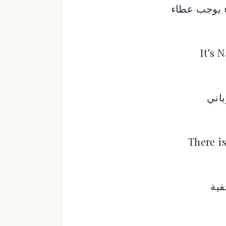
ء يوجب عطاء
It’s 
اني
There i
فية