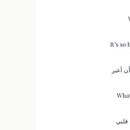
It’s so
ن أعبر
What
 قلبي