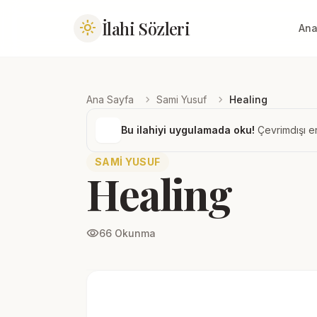
İlahi Sözleri
light_mode
Ana
chevron_right
chevron_right
Ana Sayfa
Sami Yusuf
Healing
Bu ilahiyi uygulamada oku!
Çevrimdışı er
SAMI YUSUF
Healing
visibility
66 Okunma