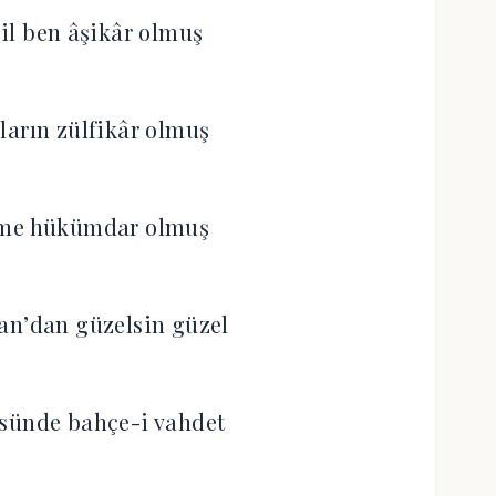
il ben âşikâr olmuş
ların zülfikâr olmuş
eme hükümdar olmuş
an’dan güzelsin güzel
sünde bahçe-i vahdet