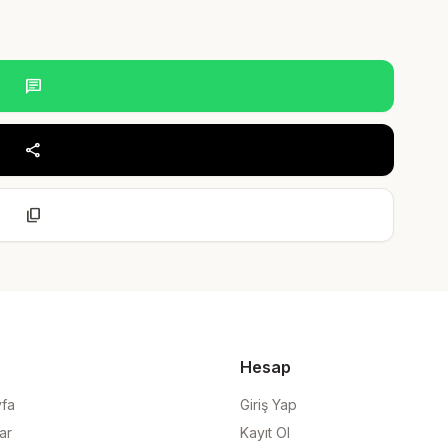
chat
share
content_copy
Hesap
yfa
Giriş Yap
ar
Kayıt Ol