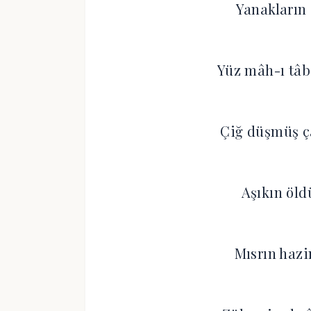
Yanakların 
Yüz mâh-ı tâb
Çiğ düşmüş ça
Aşıkın öld
Mısrın hazi