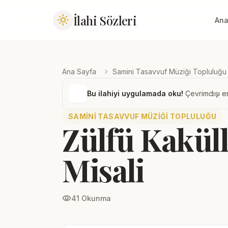
İlahi Sözleri
light_mode
Ana
chevron_right
Ana Sayfa
Samini Tasavvuf Müziği Topluluğu
Bu ilahiyi uygulamada oku!
Çevrimdışı er
SAMINI TASAVVUF MÜZIĞI TOPLULUĞU
Zülfü Kakül
Misali
visibility
41 Okunma