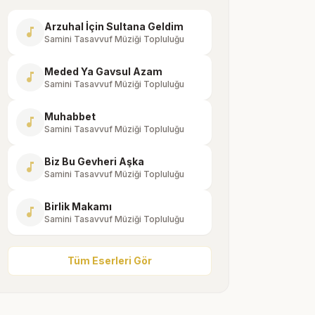
Arzuhal İçin Sultana Geldim
music_note
Samini Tasavvuf Müziği Topluluğu
Meded Ya Gavsul Azam
music_note
Samini Tasavvuf Müziği Topluluğu
Muhabbet
music_note
Samini Tasavvuf Müziği Topluluğu
Biz Bu Gevheri Aşka
music_note
Samini Tasavvuf Müziği Topluluğu
Birlik Makamı
music_note
Samini Tasavvuf Müziği Topluluğu
Tüm Eserleri Gör