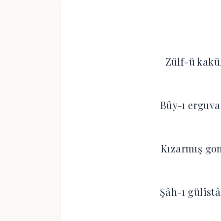
Zülf-ü kakü
Bûy-ı erguva
Kızarmış gon
Şâh-ı gülist