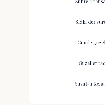
Zühre-i rahş
Sıdkı der su
Cümle güzel
Güzeller ta
Yusuf-u Kena