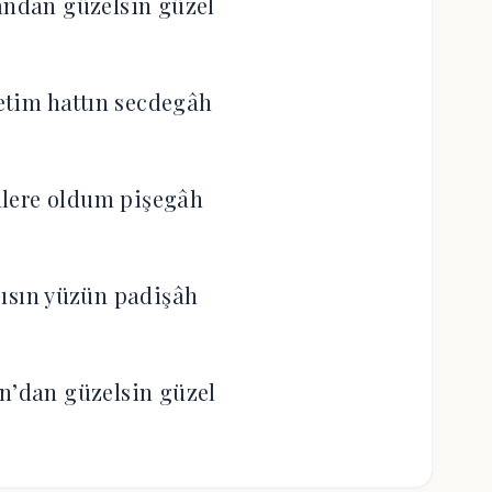
ândan güzelsin güzel
retim hattın secdegâh
lere oldum pişegâh
cısın yüzün padişâh
n’dan güzelsin güzel