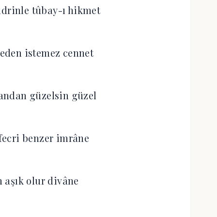
drinle tûbay-ı hikmet
eden istemez cennet
andan güzelsin güzel
lfecri benzer imrâne
n aşık olur divâne