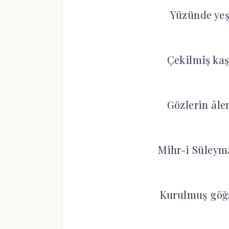
Yüzünde yeş
Çekilmiş kaş
Gözlerin âl
Mihr-i Süleym
Kurulmuş göğ