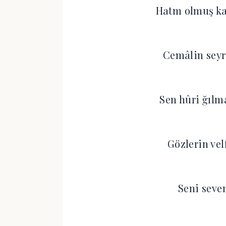
Hatm olmuş ka
Cemâlin seyr
Sen hûri ğılm
Gözlerin ve
Seni seve