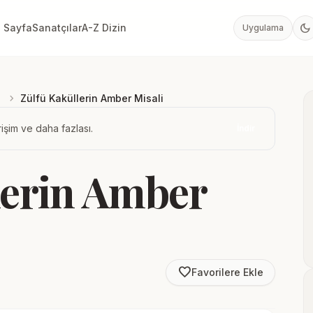
dark_mode
 Sayfa
Sanatçılar
A-Z Dizin
Uygulama
chevron_right
Zülfü Kaküllerin Amber Misali
işim ve daha fazlası.
İndir
lerin Amber
favorite_border
Favorilere Ekle