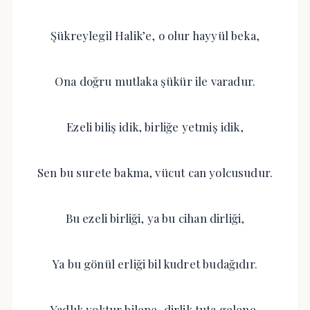
Şükreylegil Halik’e, o olur hayyül beka,
Ona doğru mutlaka şükür ile varadur.
Ezeli biliş idik, birliğe yetmiş idik,
Sen bu surete bakma, vücut can yolcusudur.
Bu ezeli birliği, ya bu cihan dirliği,
Ya bu gönül erliği bil kudret budağıdır.
Yadlık yoktur bilene, dirlik tuta gelene,