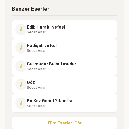
Benzer Eserler
Edib Harabi Nefesi
music_note
Sedat Anar
Padişah ve Kul
music_note
Sedat Anar
Gül müdür Bülbül müdür
music_note
Sedat Anar
Göz
music_note
Sedat Anar
Bir Kez Gönül Yıktın İse
music_note
Sedat Anar
Tüm Eserleri Gör