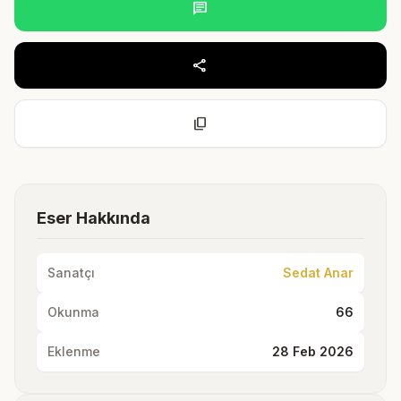
chat
share
content_copy
Eser Hakkında
Sanatçı
Sedat Anar
Okunma
66
Eklenme
28 Feb 2026