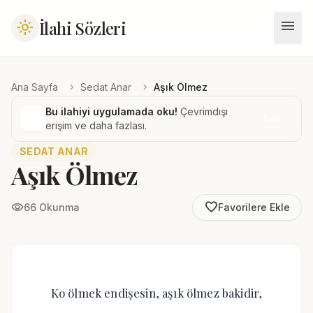
menu
İlahi Sözleri
light_mode
chevron_right
chevron_right
Ana Sayfa
Sedat Anar
Aşık Ölmez
Bu ilahiyi uygulamada oku!
Çevrimdışı
İndir
erişim ve daha fazlası.
SEDAT ANAR
Aşık Ölmez
favorite_border
visibility
66 Okunma
Favorilere Ekle
Ko ölmek endişesin, aşık ölmez bakidir,