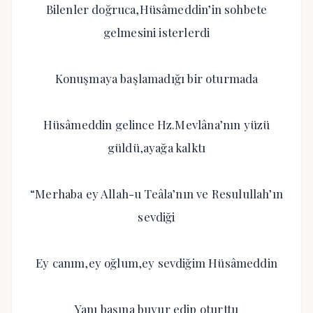
Bilenler doğruca,Hüsâmeddin’in sohbete
gelmesini isterlerdi
Konuşmaya başlamadığı bir oturmada
Hüsâmeddin gelince Hz.Mevlâna’nın yüzü
güldü,ayağa kalktı
“Merhaba ey Allah-u Teâla’nın ve Resulullah’ın
sevdiği
Ey canım,ey oğlum,ey sevdiğim Hüsâmeddin
Yanı başına buyur edip oturttu