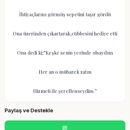
İhtiyaçlarını görmüş sepetini taşır gördü
Ona üzerinden çıkartarak,cübbesini hediye etti
Ona dedi ki;”Keşke senin yerinde olsaydım
Her an o mübarek zatın
Hizmeti ile şereflenseydim.”
Paylaş ve Destekle
chat