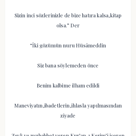
Sizin inci sözlerinizle de bize hatıra kalsa,kitap
olsa.” Der
“İki gözümün nuru Hüsâmeddin
Siz bana söylemeden önce
Benim kalbime ilham edildi
Maneviyatın,ibadetlerin,ihlasla yapılmasından
ziyade
Zevk ve muhabbet veren,Kur’an-ı Kerim’i içeren