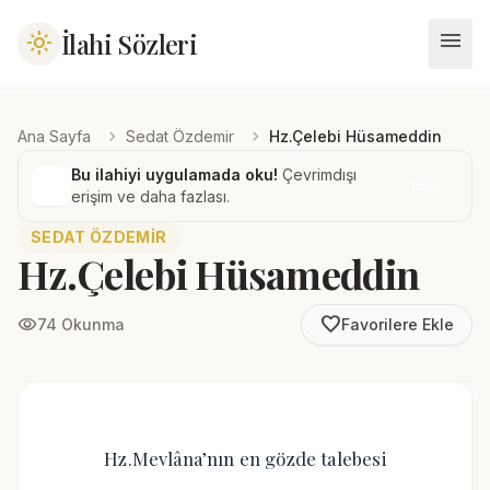
menu
İlahi Sözleri
light_mode
chevron_right
chevron_right
Ana Sayfa
Sedat Özdemir
Hz.Çelebi Hüsameddin
Bu ilahiyi uygulamada oku!
Çevrimdışı
İndir
erişim ve daha fazlası.
SEDAT ÖZDEMIR
Hz.Çelebi Hüsameddin
favorite_border
visibility
74 Okunma
Favorilere Ekle
Hz.Mevlâna’nın en gözde talebesi