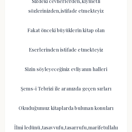
Sizdeki cevherlerden,kıymetli
sözlerinizden,istifade etmekteyiz
Fakat önceki büyüklerin kitap olan
Eserlerinden istifade etmekteyiz
Sizin söyleyeceğiniz evliyanın halleri
Şems-i Tebrizi ile aranızda geçen sırları
Okuduğumuz kitaplarda bulunan konuları
İlmi ledünü,tasavvufu,tasarrufu,marifetullahı