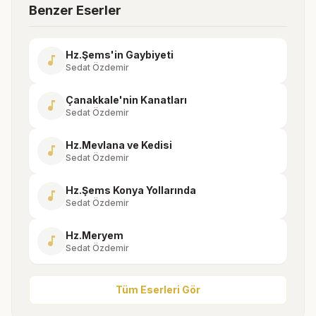
Benzer Eserler
Hz.Şems'in Gaybiyeti
music_note
Sedat Özdemir
Çanakkale'nin Kanatları
music_note
Sedat Özdemir
Hz.Mevlana ve Kedisi
music_note
Sedat Özdemir
Hz.Şems Konya Yollarında
music_note
Sedat Özdemir
Hz.Meryem
music_note
Sedat Özdemir
Tüm Eserleri Gör