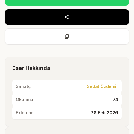
share
content_copy
Eser Hakkında
Sanatçı
Sedat Özdemir
Okunma
74
Eklenme
28 Feb 2026