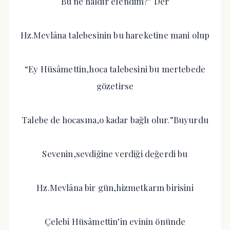
Bu ne haldir efendim?” Der
Hz.Mevlâna talebesinin bu hareketine mani olup
“Ey Hüsâmettin,hoca talebesini bu mertebede
gözetirse
Talebe de hocasına,o kadar bağlı olur.”Buyurdu
Sevenin,sevdiğine verdiği değerdi bu
Hz.Mevlâna bir gün,hizmetkarın birisini
Çelebi Hüsâmettin’in evinin önünde