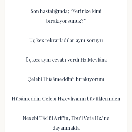
Son hastalığında; “Yerinize kimi
bırakıyorsunuz?”
Üç kez tekrarladılar aynı soruyu
Üç kez aynı cevabı verdi Hz.Mevlâna
Çelebi Hüsâmeddin’i bırakıyorum
Hüsâmeddin Çelebi Hz.evliyanın büyüklerinden
Nesebi Tâc’ül Arif’in, Ebu’l Vefa Hz.’ne
dayanmakta