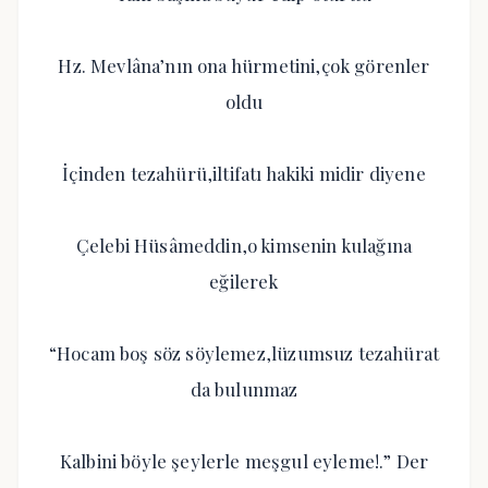
Hz. Mevlâna’nın ona hürmetini,çok görenler
oldu
İçinden tezahürü,iltifatı hakiki midir diyene
Çelebi Hüsâmeddin,o kimsenin kulağına
eğilerek
“Hocam boş söz söylemez,lüzumsuz tezahürat
da bulunmaz
Kalbini böyle şeylerle meşgul eyleme!.” Der