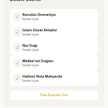
Resulün Ümmetiyiz
music_note
Sedat Uçan
İslam Güzel Ahlaktır
music_note
Sedat Uçan
Nur Dağı
music_note
Sedat Uçan
Mekke'nin Dağları
music_note
Sedat Uçan
Halimiz Nola Mahşerde
music_note
Sedat Uçan
Tüm Eserleri Gör