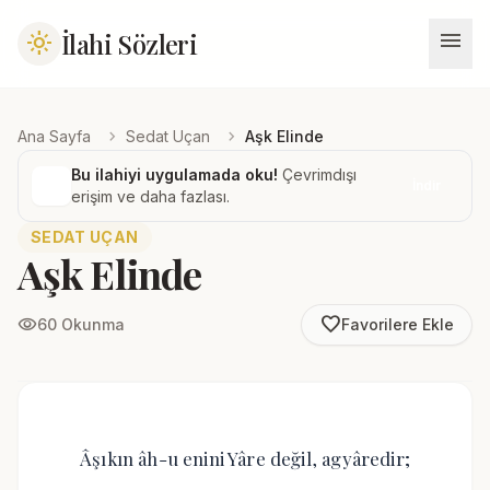
menu
İlahi Sözleri
light_mode
chevron_right
chevron_right
Ana Sayfa
Sedat Uçan
Aşk Elinde
Bu ilahiyi uygulamada oku!
Çevrimdışı
İndir
erişim ve daha fazlası.
SEDAT UÇAN
Aşk Elinde
favorite_border
visibility
60 Okunma
Favorilere Ekle
Âşıkın âh-u enini Yâre değil, agyâredir;