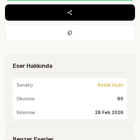
share
content_copy
Eser Hakkında
Sanatçı
Sedat Uçan
Okunma
60
Eklenme
28 Feb 2026
Benzer Eserler