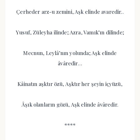
Çerheder arz-u zemini, Aşk elinde avaredir..
Yusuf, Züleyha ilinde; Azra, Vamık’ın dilinde;
Mecnun, Leylâ’nın yolunda; Aşk elinde
âvâredir…
Kâinatın aşktır özü, Aşktır her şeyin içyüzü,
Âşık olanların gözü, Aşk elinde âvâredir.
****