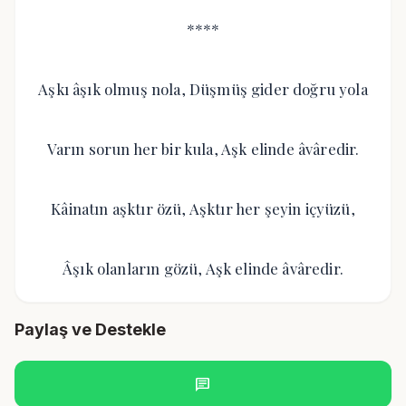
****
Aşkı âşık olmuş nola, Düşmüş gider doğru yola
Varın sorun her bir kula, Aşk elinde âvâredir.
Kâinatın aşktır özü, Aşktır her şeyin içyüzü,
Âşık olanların gözü, Aşk elinde âvâredir.
Paylaş ve Destekle
chat