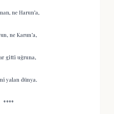
man, ne Harun’a,
vun, ne Karun’a,
ar gitti uğruna,
ni yalan dünya.
****