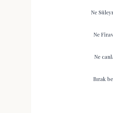
Ne Süley
Ne Fira
Ne canl
Bırak be