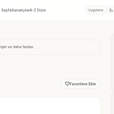
dark_mode
 Sayfa
Sanatçılar
A-Z Dizin
Uygulama
işim ve daha fazlası.
İndir
favorite_border
Favorilere Ekle