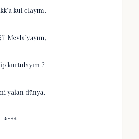
kk’a kul olayım,
il Mevla’yayım,
dip kurtulayım ?
ni yalan dünya.
****