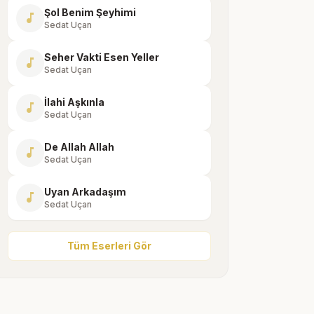
Şol Benim Şeyhimi
music_note
Sedat Uçan
Seher Vakti Esen Yeller
music_note
Sedat Uçan
İlahi Aşkınla
music_note
Sedat Uçan
De Allah Allah
music_note
Sedat Uçan
Uyan Arkadaşım
music_note
Sedat Uçan
Tüm Eserleri Gör