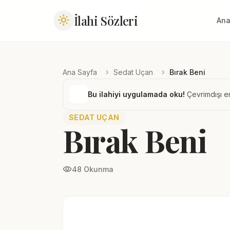
İlahi Sözleri
light_mode
Ana
chevron_right
chevron_right
Ana Sayfa
Sedat Uçan
Bırak Beni
Bu ilahiyi uygulamada oku!
Çevrimdışı er
SEDAT UÇAN
Bırak Beni
visibility
48 Okunma