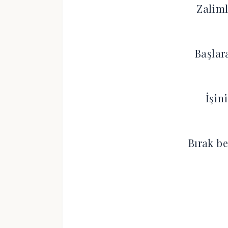
Zaliml
Başlara
İşini
Bırak be