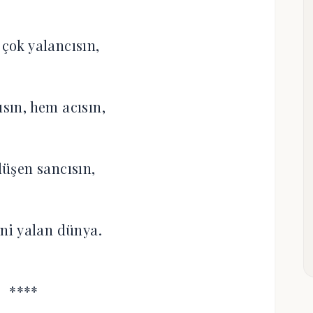
 çok yalancısın,
ısın, hem acısın,
üşen sancısın,
ni yalan dünya.
****