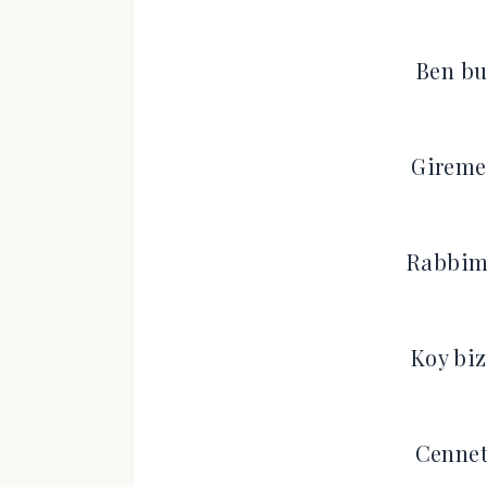
Ben bu
Gireme
Rabbim 
Koy biz
Cennet