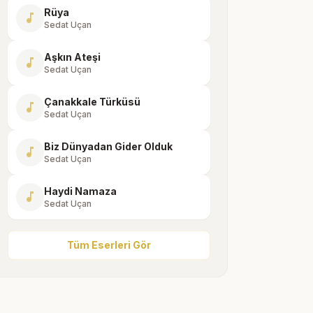
Rüya
music_note
Sedat Uçan
Aşkın Ateşi
music_note
Sedat Uçan
Çanakkale Türküsü
music_note
Sedat Uçan
Biz Dünyadan Gider Olduk
music_note
Sedat Uçan
Haydi Namaza
music_note
Sedat Uçan
Tüm Eserleri Gör