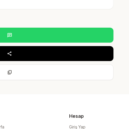
chat
share
content_copy
Hesap
yfa
Giriş Yap