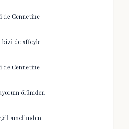
i de Cennetine
bizi de affeyle
i de Cennetine
kuyorum ölümden
eğil amelimden