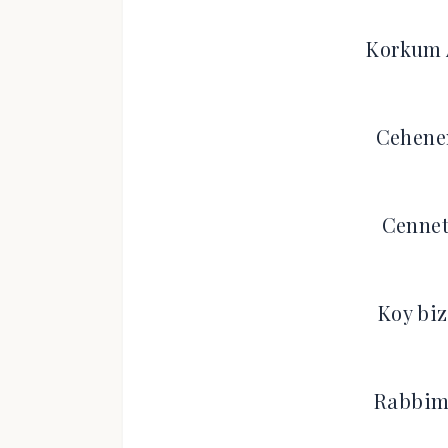
Korkum A
Cehene
Cennet
Koy biz
Rabbim 