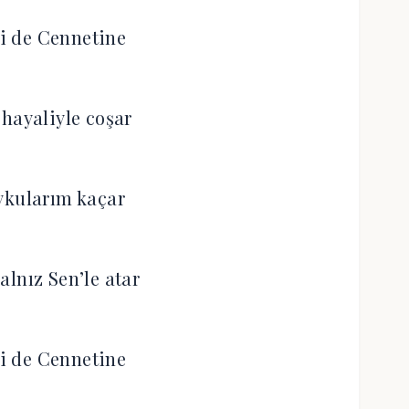
i de Cennetine
hayaliyle coşar
ykularım kaçar
alnız Sen’le atar
i de Cennetine