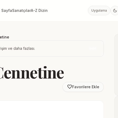
dark_mode
 Sayfa
Sanatçılar
A-Z Dizin
Uygulama
etine
işim ve daha fazlası.
İndir
Cennetine
favorite_border
Favorilere Ekle