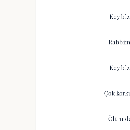
Koy biz
Rabbim 
Koy biz
Çok kor
Ölüm d