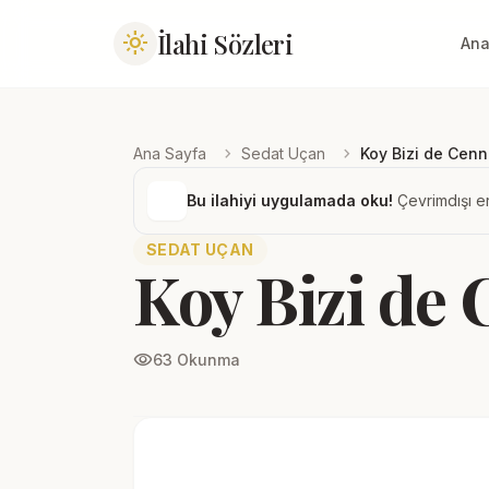
İlahi Sözleri
light_mode
Ana
chevron_right
chevron_right
Ana Sayfa
Sedat Uçan
Koy Bizi de Cenn
Bu ilahiyi uygulamada oku!
Çevrimdışı er
SEDAT UÇAN
Koy Bizi de 
visibility
63 Okunma