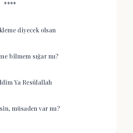
****
kleme diyecek olsan
ime bilmem sığar mı?
ldim Ya Resûlallah
sin, müsaden var mı?