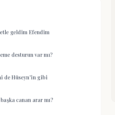
etle geldim Efendim
eme desturun var mı?
i de Hüseyn’in gibi
başka canan arar mı?