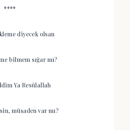
****
kleme diyecek olsan
ime bilmem sığar mı?
ldim Ya Resûlallah
sin, müsaden var mı?