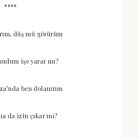
****
arım, düş mü görürüm
udum işe yarar mı?
za’nda ben dolanırım
a da izin çıkar mı?