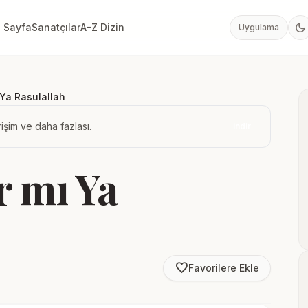
dark_mode
 Sayfa
Sanatçılar
A-Z Dizin
Uygulama
Ya Rasulallah
işim ve daha fazlası.
İndir
 mı Ya
favorite_border
Favorilere Ekle