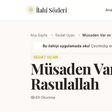
İlahi Sözleri
light_mode
Ana
chevron_right
chevron_right
Ana Sayfa
Sedat Uçan
Müsaden Var mı 
Bu ilahiyi uygulamada oku!
Çevrimdışı er
SEDAT UÇAN
Müsaden Var
Rasulallah
visibility
49 Okunma