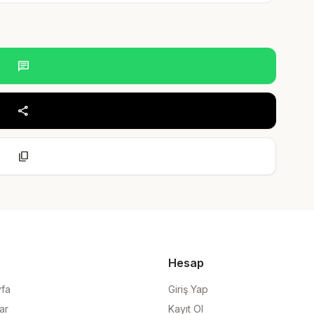
chat
share
content_copy
Hesap
yfa
Giriş Yap
ar
Kayıt Ol