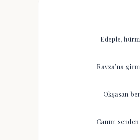
Edeple, hürm
Ravza’na girm
Okşasan ben
Canım senden 