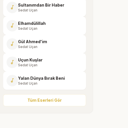
Sultanımdan Bir Haber
music_note
Sedat Uçan
Elhamdülillah
music_note
Sedat Uçan
Gül Ahmed'im
music_note
Sedat Uçan
Uçun Kuşlar
music_note
Sedat Uçan
Yalan Dünya Bırak Beni
music_note
Sedat Uçan
Tüm Eserleri Gör