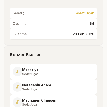
Sanatçı
Sedat Uçan
Okunma
54
Eklenme
28 Feb 2026
Benzer Eserler
Mekke’ye
music_note
Sedat Uçan
Neredesin Anam
music_note
Sedat Uçan
Mecnunun Olmuşum
music_note
Sedat Uçan