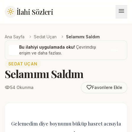
menu
İlahi Sözleri
light_mode
chevron_right
chevron_right
Ana Sayfa
Sedat Uçan
Selamımı Saldım
Bu ilahiyi uygulamada oku!
Çevrimdışı
İndir
erişim ve daha fazlası.
SEDAT UÇAN
Selamımı Saldım
favorite_border
visibility
54 Okunma
Favorilere Ekle
Gelemedim diye boynumu büküp hasret acısıyla