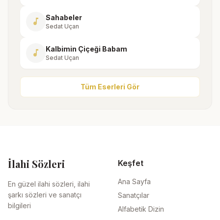
Sahabeler
music_note
Sedat Uçan
Kalbimin Çiçeği Babam
music_note
Sedat Uçan
Tüm Eserleri Gör
İlahi Sözleri
Keşfet
Ana Sayfa
En güzel ilahi sözleri, ilahi
şarkı sözleri ve sanatçı
Sanatçılar
bilgileri
Alfabetik Dizin