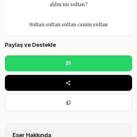
aldın mı sultan?
Sultan sultan sultan canım sultan
Paylaş ve Destekle
chat
share
content_copy
Eser Hakkında