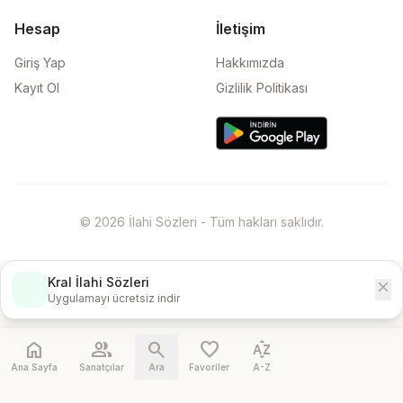
Hesap
İletişim
Giriş Yap
Hakkımızda
Kayıt Ol
Gizlilik Politikası
© 2026 İlahi Sözleri - Tüm hakları saklıdır.
Kral İlahi Sözleri
close
İndir
Uygulamayı ücretsiz indir
home
people
search
favorite
sort_by_alpha
Ana Sayfa
Sanatçılar
Ara
Favoriler
A-Z