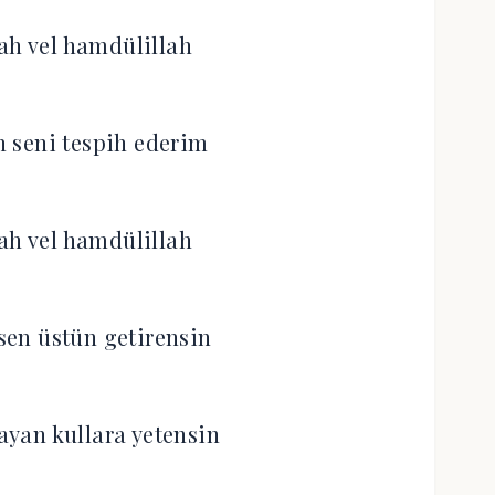
ah vel hamdülillah
 seni tespih ederim
ah vel hamdülillah
 sen üstün getirensin
şayan kullara yetensin