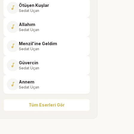
Ötüşen Kuşlar
music_note
Sedat Uçan
Allahım
music_note
Sedat Uçan
Menzil'ine Geldim
music_note
Sedat Uçan
Güvercin
music_note
Sedat Uçan
Annem
music_note
Sedat Uçan
Tüm Eserleri Gör