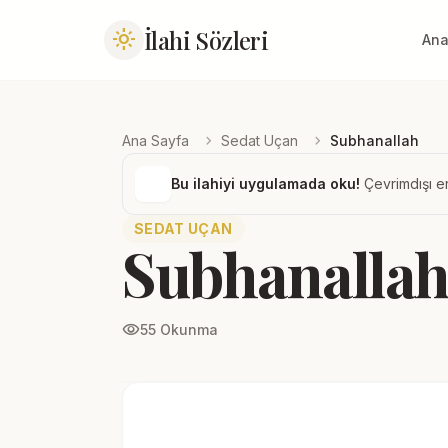
İlahi Sözleri
light_mode
Ana
chevron_right
chevron_right
Ana Sayfa
Sedat Uçan
Subhanallah
Bu ilahiyi uygulamada oku!
Çevrimdışı er
SEDAT UÇAN
Subhanalla
visibility
55 Okunma