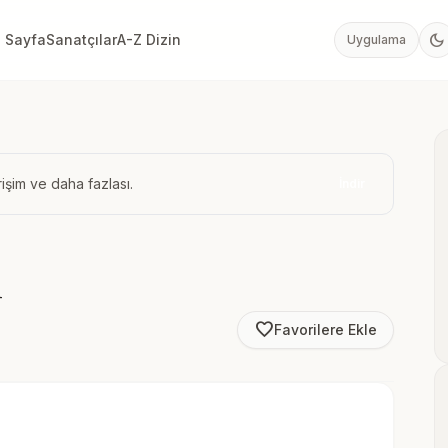
dark_mode
 Sayfa
Sanatçılar
A-Z Dizin
Uygulama
işim ve daha fazlası.
İndir
h
favorite_border
Favorilere Ekle