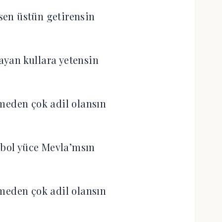
 sen üstün getirensin
şayan kullara yetensin
meden çok adil olansın
 bol yüce Mevla’msın
meden çok adil olansın