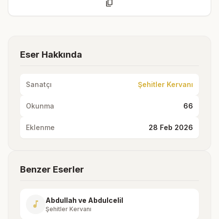
content_copy
Eser Hakkında
Sanatçı
Şehitler Kervanı
Okunma
66
Eklenme
28 Feb 2026
Benzer Eserler
Abdullah ve Abdulcelil
music_note
Şehitler Kervanı