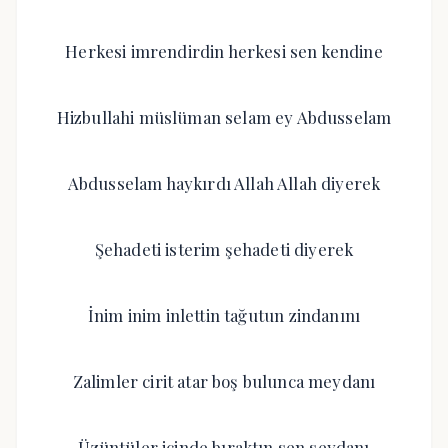
Herkesi imrendirdin herkesi sen kendine
Hizbullahi müslüman selam ey Abdusselam
Abdusselam haykırdı Allah Allah diyerek
Şehadeti isterim şehadeti diyerek
İnim inim inlettin tağutun zindanını
Zalimler cirit atar boş bulunca meydanı
Üzüntüler içinde bıraktın sen seydanı