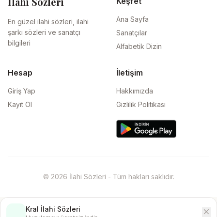
İlahi Sözleri
Keşfet
Ana Sayfa
En güzel ilahi sözleri, ilahi
şarkı sözleri ve sanatçı
Sanatçılar
bilgileri
Alfabetik Dizin
Hesap
İletişim
Giriş Yap
Hakkımızda
Kayıt Ol
Gizlilik Politikası
© 2026 İlahi Sözleri - Tüm hakları saklıdır.
Kral İlahi Sözleri
close
İndir