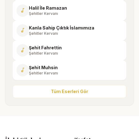
Halil İle Ramazan
music_note
Şehitler Kervanı
Kanla Sahip Çıktık İslamımıza
music_note
Şehitler Kervanı
Şehit Fahrettin
music_note
Şehitler Kervanı
Şehit Muhsin
music_note
Şehitler Kervanı
Tüm Eserleri Gör