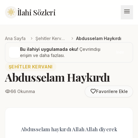
menu
İlahi Sözleri
light_mode
chevron_right
chevron_right
Ana Sayfa
Şehitler Kervanı
Abdusselam Haykırdı
Bu ilahiyi uygulamada oku!
Çevrimdışı
İndir
erişim ve daha fazlası.
ŞEHITLER KERVANI
Abdusselam Haykırdı
favorite_border
visibility
66 Okunma
Favorilere Ekle
Abdusselam haykırdı Allah Allah diyerek