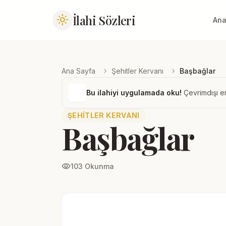
İlahi Sözleri
light_mode
Ana
chevron_right
chevron_right
Ana Sayfa
Şehitler Kervanı
Başbağlar
Bu ilahiyi uygulamada oku!
Çevrimdışı er
ŞEHITLER KERVANI
Başbağlar
visibility
103 Okunma