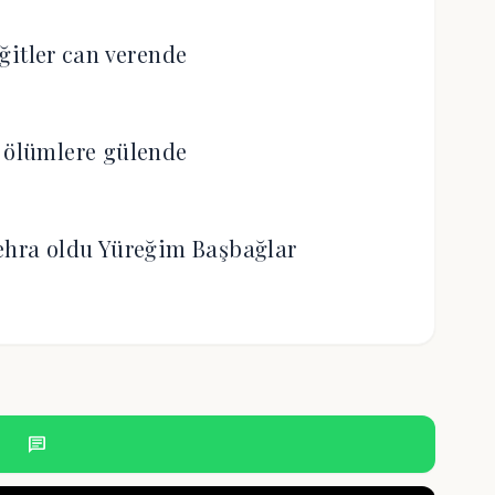
iğitler can verende
 ölümlere gülende
zehra oldu Yüreğim Başbağlar
chat