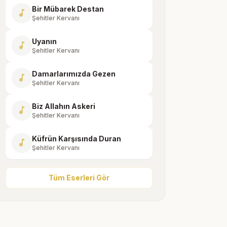
Bir Mübarek Destan
music_note
Şehitler Kervanı
Uyanın
music_note
Şehitler Kervanı
Damarlarımızda Gezen
music_note
Şehitler Kervanı
Biz Allahın Askeri
music_note
Şehitler Kervanı
Küfrün Karşısında Duran
music_note
Şehitler Kervanı
Tüm Eserleri Gör