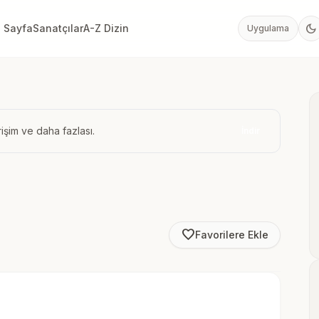
dark_mode
 Sayfa
Sanatçılar
A-Z Dizin
Uygulama
işim ve daha fazlası.
İndir
favorite_border
Favorilere Ekle