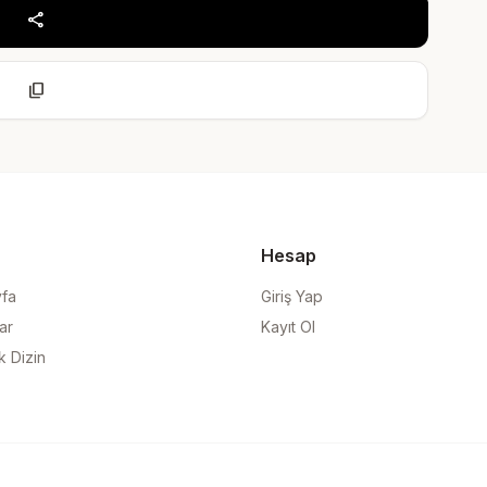
share
content_copy
Hesap
yfa
Giriş Yap
ar
Kayıt Ol
k Dizin