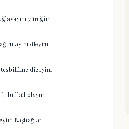
 ağlayayım yüreğim
dağlanayım öleyim
 tesbihime dizeyim
bir bülbül olayım
teyim Başbağlar