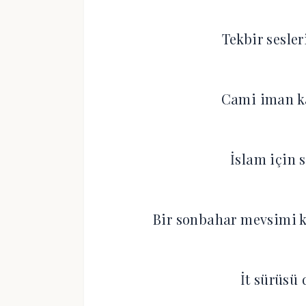
Tekbir sesle
Cami iman k
İslam için 
Bir sonbahar mevsimi 
İt sürüsü