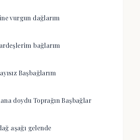
rine vurgun dağlarım
ardeşlerim bağlarım
sayısız Başbağlarım
kana doydu Toprağın Başbağlar
 dağ aşağı gelende