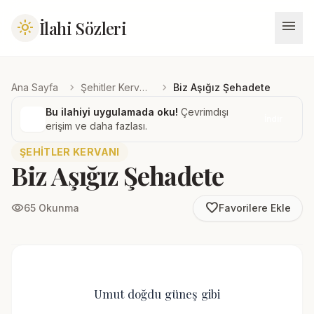
menu
İlahi Sözleri
light_mode
chevron_right
chevron_right
Ana Sayfa
Şehitler Kervanı
Biz Aşığız Şehadete
Bu ilahiyi uygulamada oku!
Çevrimdışı
İndir
erişim ve daha fazlası.
ŞEHITLER KERVANI
Biz Aşığız Şehadete
favorite_border
visibility
65 Okunma
Favorilere Ekle
Umut doğdu güneş gibi