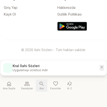
Giriş Yap
Hakkımızda
Kayıt Ol
Gizlilik Politikası
© 2026 İlahi Sözleri - Tüm hakları saklıdır.
Kral İlahi Sözleri
close
İndir
Uygulamayı ücretsiz indir
home
people
search
favorite
sort_by_alpha
Ana Sayfa
Sanatçılar
Ara
Favoriler
A-Z