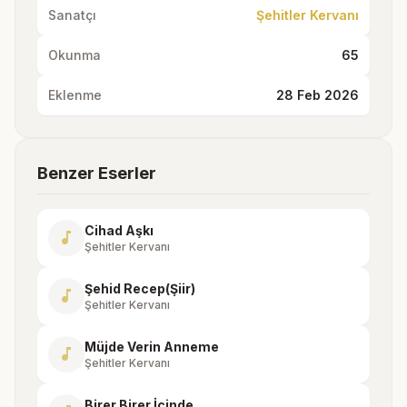
Sanatçı
Şehitler Kervanı
Okunma
65
Eklenme
28 Feb 2026
Benzer Eserler
Cihad Aşkı
music_note
Şehitler Kervanı
Şehid Recep(Şiir)
music_note
Şehitler Kervanı
Müjde Verin Anneme
music_note
Şehitler Kervanı
Birer Birer İçinde