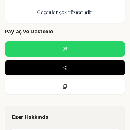
Geçenler çok rüzgar gibi
Paylaş ve Destekle
chat
share
content_copy
Eser Hakkında