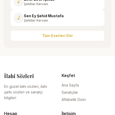
music_note
Şehitler Kervanı
Sen Ey Şehid Mustafa
music_note
Şehitler Kervanı
Tüm Eserleri Gör
İlahi Sözleri
Keşfet
Ana Sayfa
En güzel ilahi sözleri, ilahi
şarkı sözleri ve sanatçı
Sanatçılar
bilgileri
Alfabetik Dizin
Hesap
İletişim