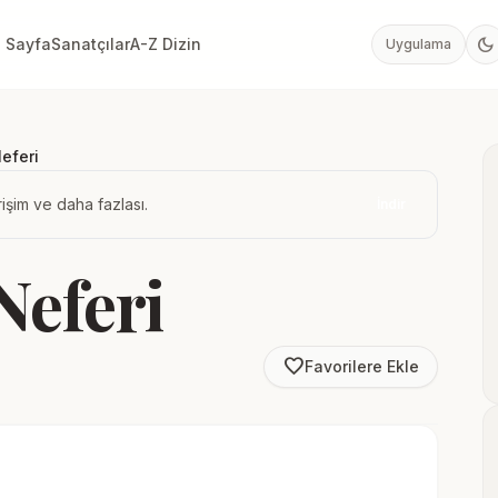
dark_mode
 Sayfa
Sanatçılar
A-Z Dizin
Uygulama
eferi
işim ve daha fazlası.
İndir
Neferi
favorite_border
Favorilere Ekle