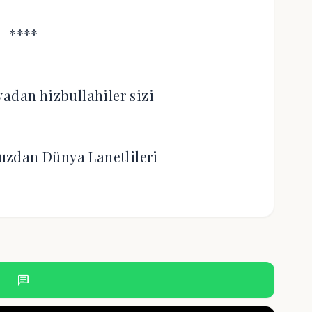
****
adan hizbullahiler sizi
zdan Dünya Lanetlileri
chat