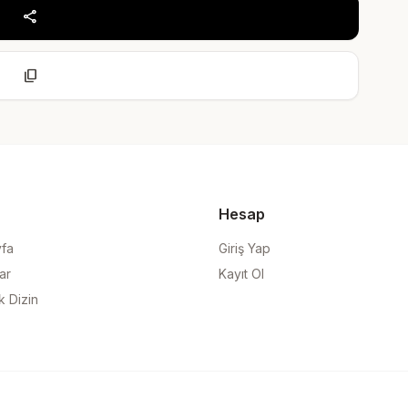
share
content_copy
Hesap
yfa
Giriş Yap
ar
Kayıt Ol
k Dizin