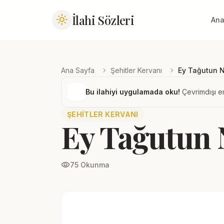
İlahi Sözleri
light_mode
Ana
chevron_right
chevron_right
Ana Sayfa
Şehitler Kervanı
Ey Tağutun N
Bu ilahiyi uygulamada oku!
Çevrimdışı er
ŞEHITLER KERVANI
Ey Tağutun 
visibility
75 Okunma