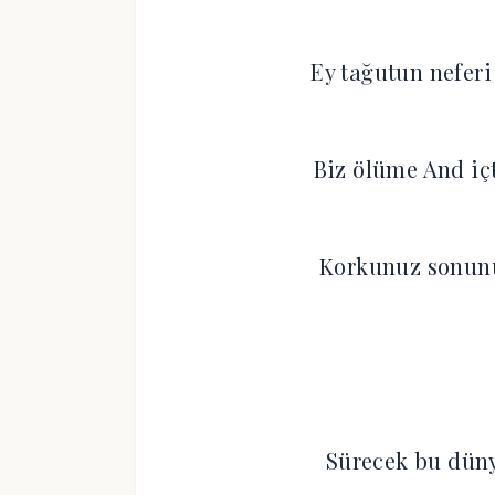
Ey tağutun nefer
Biz ölüme And iç
Korkunuz sonunu
Sürecek bu düny