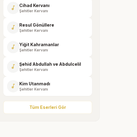
Cihad Kervanı
music_note
Şehitler Kervanı
Resul Gönüllere
music_note
Şehitler Kervanı
Yiğit Kahramanlar
music_note
Şehitler Kervanı
Şehid Abdullah ve Abdulcelil
music_note
Şehitler Kervanı
Kim Utanmadı
music_note
Şehitler Kervanı
Tüm Eserleri Gör