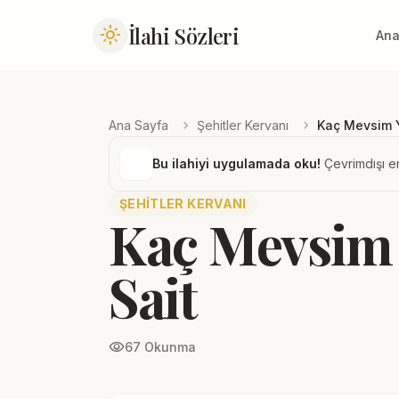
İlahi Sözleri
light_mode
Ana
chevron_right
chevron_right
Ana Sayfa
Şehitler Kervanı
Kaç Mevsim 
Bu ilahiyi uygulamada oku!
Çevrimdışı er
ŞEHITLER KERVANI
Kaç Mevsim 
Sait
visibility
67 Okunma