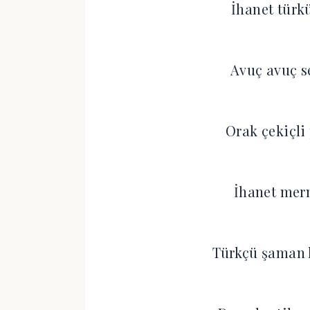
İhanet türk
Avuç avuç s
Orak çekiçli
İhanet mer
Türkçü şaman 