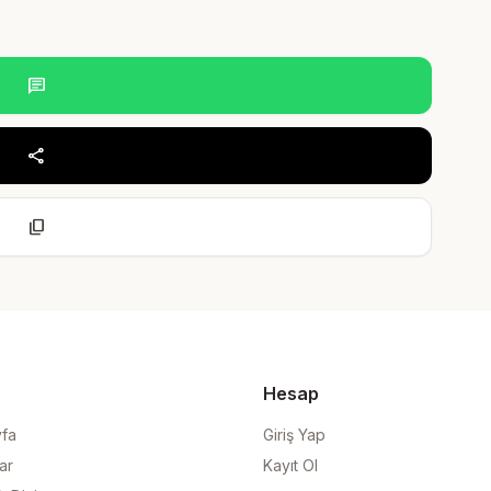
chat
share
content_copy
Hesap
yfa
Giriş Yap
ar
Kayıt Ol