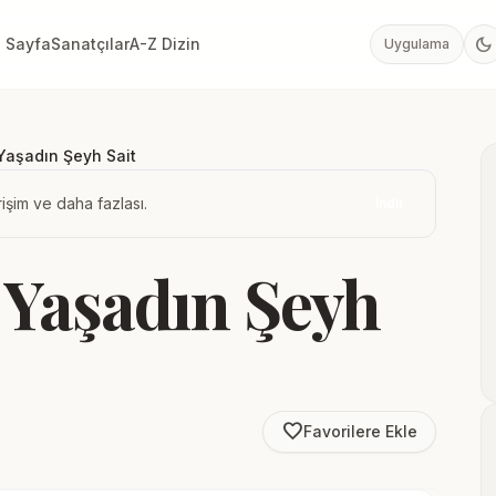
dark_mode
 Sayfa
Sanatçılar
A-Z Dizin
Uygulama
Yaşadın Şeyh Sait
işim ve daha fazlası.
İndir
Yaşadın Şeyh
favorite_border
Favorilere Ekle