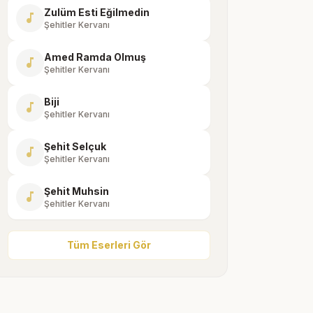
Zulüm Esti Eğilmedin
music_note
Şehitler Kervanı
Amed Ramda Olmuş
music_note
Şehitler Kervanı
Biji
music_note
Şehitler Kervanı
Şehit Selçuk
music_note
Şehitler Kervanı
Şehit Muhsin
music_note
Şehitler Kervanı
Tüm Eserleri Gör