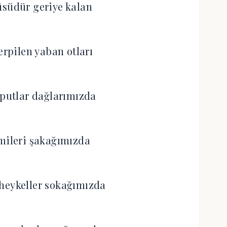
üsüdür geriye kalan
erpilen yaban otları
 putlar dağlarımızda
mileri şakağımızda
heykeller sokağımızda