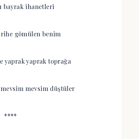
lı bayrak ihanetleri
tarihe gömülen benim
de yaprak yaprak toprağa
 mevsim mevsim düştüler
****