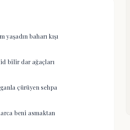
m yaşadın baharı kışı
id bilir dar ağaçları
rganla çürüyen sehpa
llarca beni asmaktan