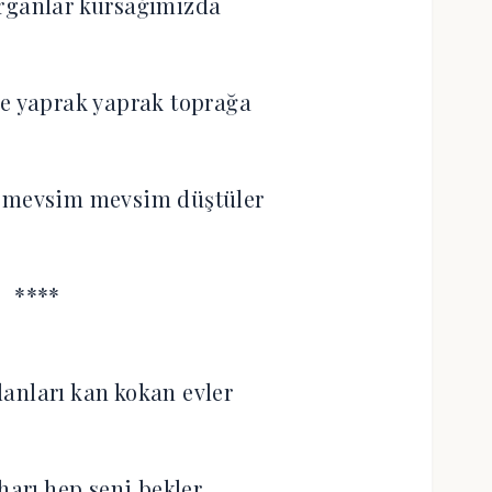
rganlar kursağımızda
de yaprak yaprak toprağa
 mevsim mevsim düştüler
****
nları kan kokan evler
aharı hep seni bekler