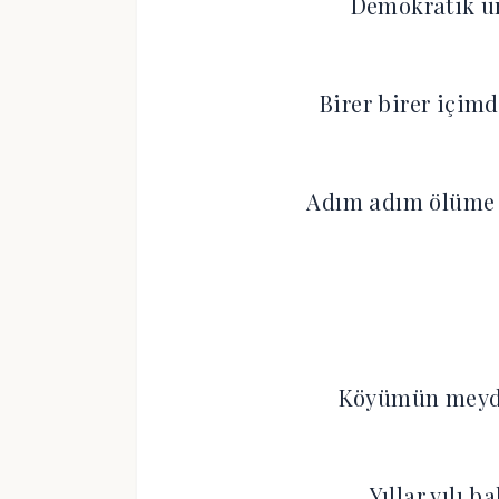
Demokratik u
Birer birer içim
Adım adım ölüme
Köyümün meyda
Yıllar yılı b