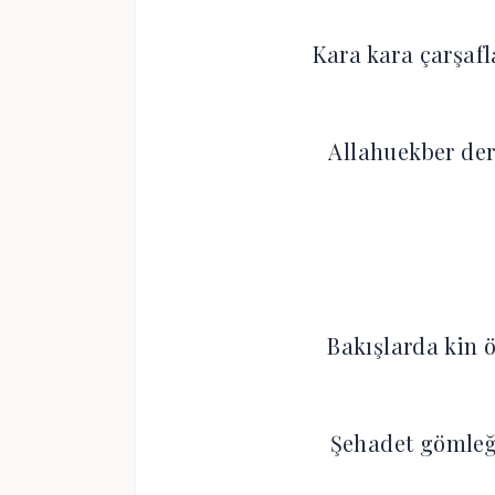
Kara kara çarşaf
Allahuekber der
Bakışlarda kin 
Şehadet gömleği