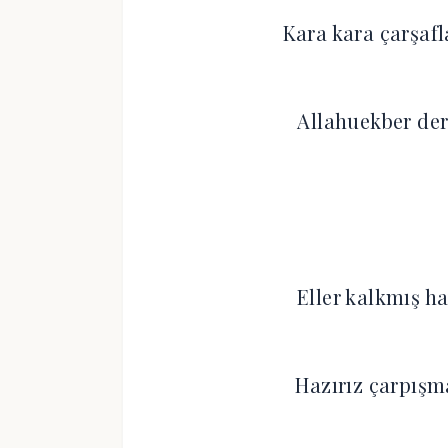
Kara kara çarşaf
Allahuekber der
Eller kalkmış h
Hazırız çarpışm