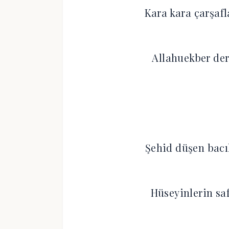
Kara kara çarşaf
Allahuekber der
Şehid düşen bacı
Hüseyinlerin saf