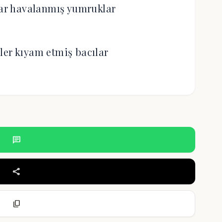
lar havalanmış yumruklar
ler kıyam etmiş bacılar
chat
share
content_copy