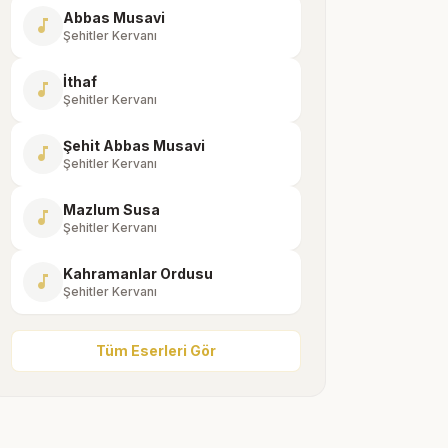
Abbas Musavi
music_note
Şehitler Kervanı
İthaf
music_note
Şehitler Kervanı
Şehit Abbas Musavi
music_note
Şehitler Kervanı
Mazlum Susa
music_note
Şehitler Kervanı
Kahramanlar Ordusu
music_note
Şehitler Kervanı
Tüm Eserleri Gör