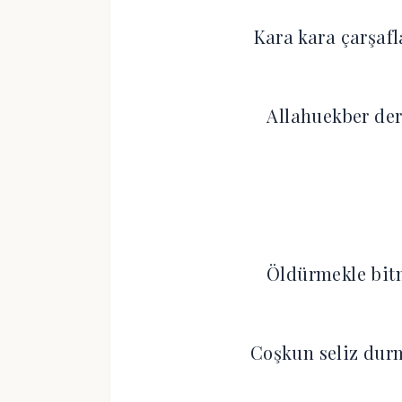
Kara kara çarşaf
Allahuekber der
Öldürmekle bitm
Coşkun seliz durm