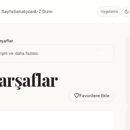
dark_mode
 Sayfa
Sanatçılar
A-Z Dizin
Uygulama
rşaflar
işim ve daha fazlası.
İndir
arşaflar
favorite_border
Favorilere Ekle