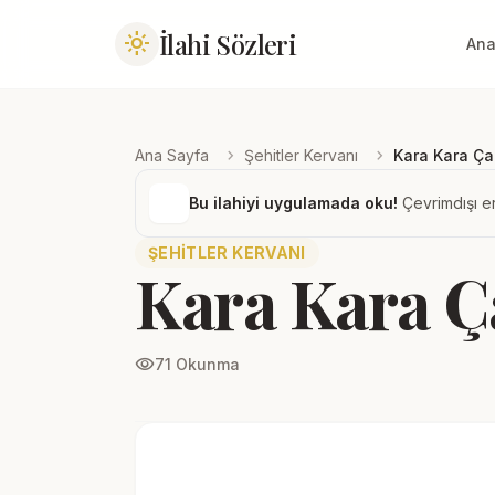
İlahi Sözleri
light_mode
Ana
chevron_right
chevron_right
Ana Sayfa
Şehitler Kervanı
Kara Kara Ça
Bu ilahiyi uygulamada oku!
Çevrimdışı er
ŞEHITLER KERVANI
Kara Kara Ç
visibility
71 Okunma