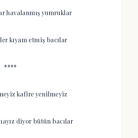
lar havalanmış yumruklar
ler kıyam etmiş bacılar
****
eyiz kafire yenilmeyiz
ayız diyor bütün bacılar