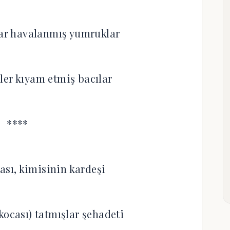
lar havalanmış yumruklar
ler kıyam etmiş bacılar
****
sı, kimisinin kardeşi
kocası) tatmışlar şehadeti