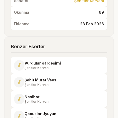
Sanatçı
Şehitler Kervanı
Okunma
69
Eklenme
28 Feb 2026
Benzer Eserler
Vurdular Kardeşimi
music_note
Şehitler Kervanı
Şehit Murat Veysi
music_note
Şehitler Kervanı
Nasihat
music_note
Şehitler Kervanı
Çocuklar Uyuyun
music_note