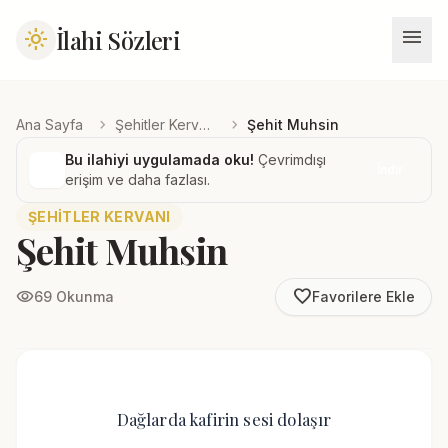
menu
İlahi Sözleri
light_mode
chevron_right
chevron_right
Ana Sayfa
Şehitler Kervanı
Şehit Muhsin
Bu ilahiyi uygulamada oku!
Çevrimdışı
İndir
erişim ve daha fazlası.
ŞEHITLER KERVANI
Şehit Muhsin
favorite_border
visibility
69 Okunma
Favorilere Ekle
Dağlarda kafirin sesi dolaşır