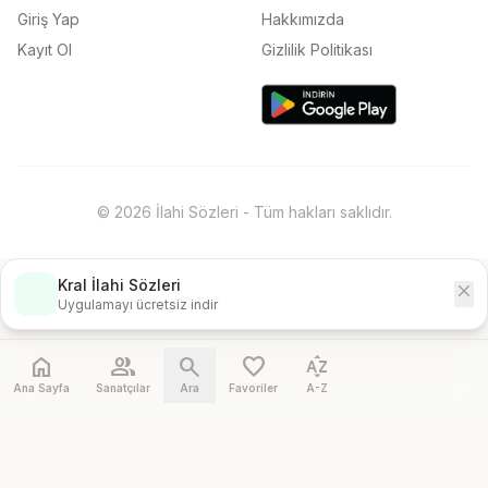
Giriş Yap
Hakkımızda
Kayıt Ol
Gizlilik Politikası
© 2026 İlahi Sözleri - Tüm hakları saklıdır.
Kral İlahi Sözleri
close
İndir
Uygulamayı ücretsiz indir
home
people
search
favorite
sort_by_alpha
Ana Sayfa
Sanatçılar
Ara
Favoriler
A-Z