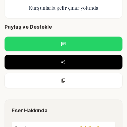
Kurşunlarla gelir çınar yolunda
Paylaş ve Destekle
chat
share
content_copy
Eser Hakkında