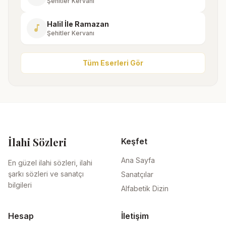
Şehitler Kervanı
Halil İle Ramazan
music_note
Şehitler Kervanı
Tüm Eserleri Gör
İlahi Sözleri
Keşfet
Ana Sayfa
En güzel ilahi sözleri, ilahi
şarkı sözleri ve sanatçı
Sanatçılar
bilgileri
Alfabetik Dizin
Hesap
İletişim