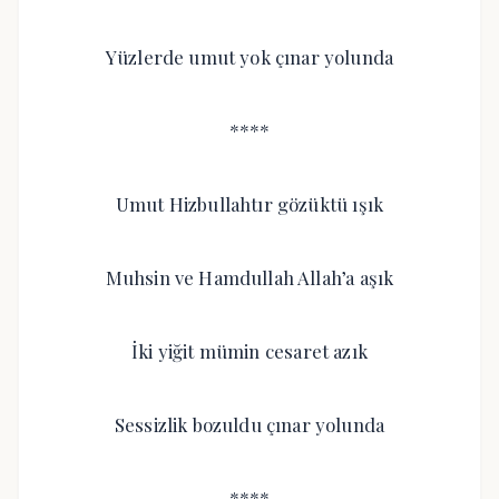
Yüzlerde umut yok çınar yolunda
****
Umut Hizbullahtır gözüktü ışık
Muhsin ve Hamdullah Allah’a aşık
İki yiğit mümin cesaret azık
Sessizlik bozuldu çınar yolunda
****