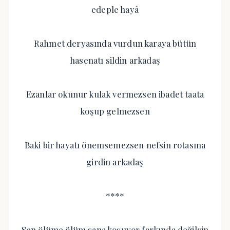
edeple hayâ
Rahmet deryasında vurdun karaya bütün
hasenatı sildin arkadaş
Ezanlar okunur kulak vermezsen ibadet taata
koşup gelmezsen
Baki bir hayatı önemsemezsen nefsin rotasına
girdin arkadaş
****
Sen ölüme ölüm sana koşuyor farkında değilsin