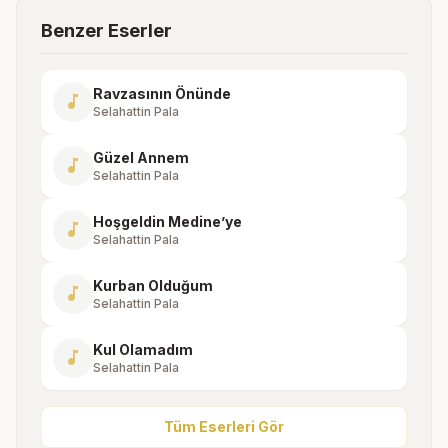
Benzer Eserler
Ravzasının Önünde
music_note
Selahattin Pala
Güzel Annem
music_note
Selahattin Pala
Hoşgeldin Medine’ye
music_note
Selahattin Pala
Kurban Olduğum
music_note
Selahattin Pala
Kul Olamadım
music_note
Selahattin Pala
Tüm Eserleri Gör