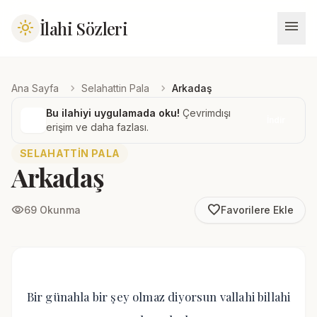
menu
İlahi Sözleri
light_mode
chevron_right
chevron_right
Ana Sayfa
Selahattin Pala
Arkadaş
Bu ilahiyi uygulamada oku!
Çevrimdışı
İndir
erişim ve daha fazlası.
SELAHATTIN PALA
Arkadaş
favorite_border
visibility
69 Okunma
Favorilere Ekle
Bir günahla bir şey olmaz diyorsun vallahi billahi