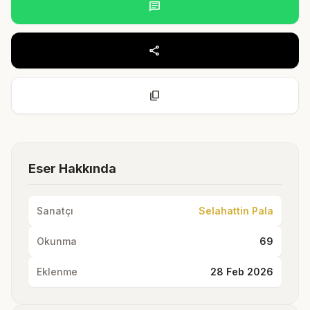
chat
share
content_copy
Eser Hakkında
Sanatçı
Selahattin Pala
Okunma
69
Eklenme
28 Feb 2026