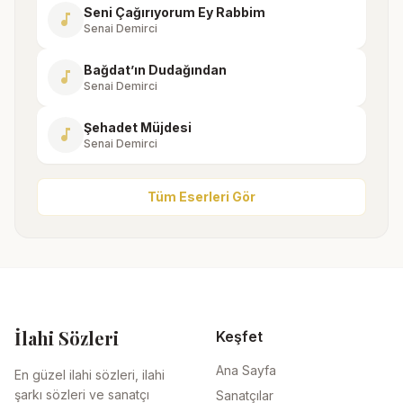
Seni Çağırıyorum Ey Rabbim
music_note
Senai Demirci
Bağdat’ın Dudağından
music_note
Senai Demirci
Şehadet Müjdesi
music_note
Senai Demirci
Tüm Eserleri Gör
İlahi Sözleri
Keşfet
Ana Sayfa
En güzel ilahi sözleri, ilahi
şarkı sözleri ve sanatçı
Sanatçılar