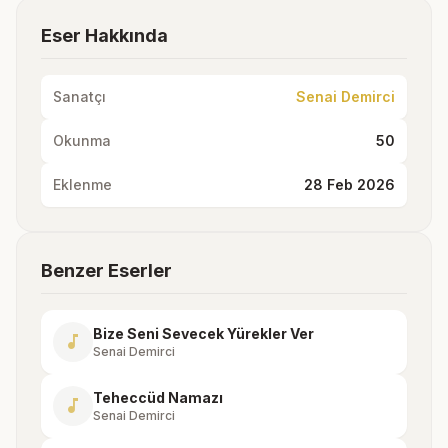
Eser Hakkında
Sanatçı
Senai Demirci
Okunma
50
Eklenme
28 Feb 2026
Benzer Eserler
Bize Seni Sevecek Yürekler Ver
music_note
Senai Demirci
Teheccüd Namazı
music_note
Senai Demirci