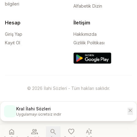
bilgileri
Alfabetik Dizin
Hesap
İletişim
Giriş Yap
Hakkımızda
Kayıt Ol
Gizlilik Politikası
© 2026 İlahi Sözleri - Tüm hakları saklıdır.
Kral İlahi Sözleri
close
İndir
Uygulamayı ücretsiz indir
home
people
search
favorite
sort_by_alpha