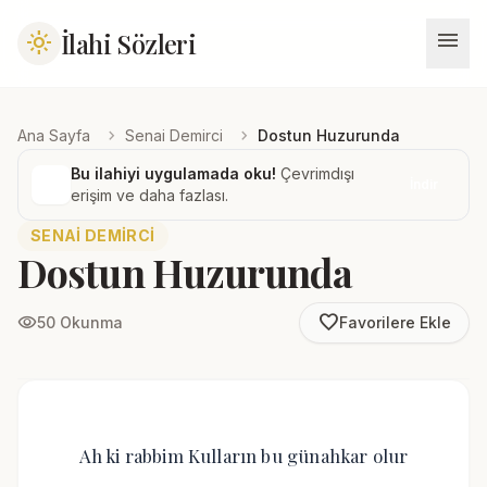
menu
İlahi Sözleri
light_mode
chevron_right
chevron_right
Ana Sayfa
Senai Demirci
Dostun Huzurunda
Bu ilahiyi uygulamada oku!
Çevrimdışı
İndir
erişim ve daha fazlası.
SENAI DEMIRCI
Dostun Huzurunda
favorite_border
visibility
50 Okunma
Favorilere Ekle
Ah ki rabbim Kulların bu günahkar olur