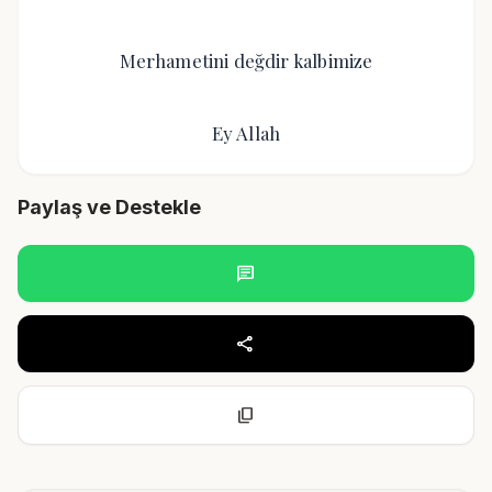
Merhametini değdir kalbimize
Ey Allah
Paylaş ve Destekle
chat
share
content_copy