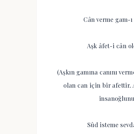
Cân verme gam-ı a
Aşk âfet-i cân o
(Aşkın gamına canını verme
olan can için bir afettir
insanoğlunu
Sûd isteme sevd