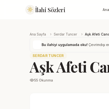
İlahi Sözleri
light_mode
Ana
chevron_right
chevron_right
Ana Sayfa
Serdar Tuncer
Aşk Afeti Cand
Bu ilahiyi uygulamada oku!
Çevrimdışı er
SERDAR TUNCER
Aşk Afeti Ca
visibility
55 Okunma