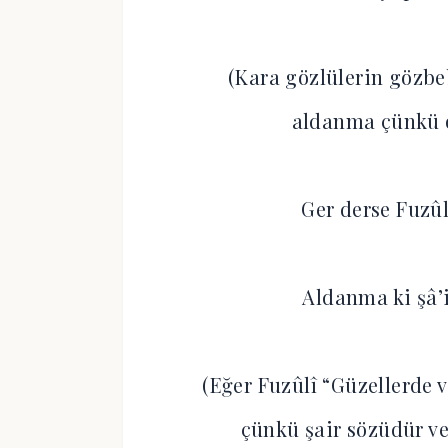
(Kara gözlülerin gözb
aldanma çünkü on
Ger derse Fuzûl
Aldanma ki şâ’i
(Eğer Fuzûlî “Güzellerde 
çünkü şair sözüdür ve 