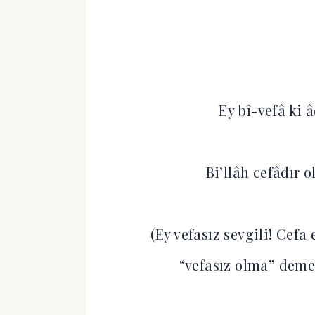
Ey bî-vefâ ki 
Bi’llâh cefâdır
(Ey vefasız sevgili! Cef
“vefasız olma” demek