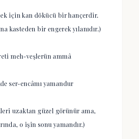
mek için kan dökücü bir hançerdir.
na kasteden bir engerek yılanıdır.)
ûreti meh-veşlerün ammâ
kde ser-encâmı yamandur
etleri uzaktan güzel görünür ama,
arında, o işin sonu yamandır.)