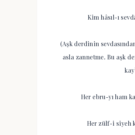
Kim hâsıl-ı sevd
(Aşk derdinin sevdasından
asla zannetme. Bu aşk de
kay
Her ebru-yı ham ka
Her zülf-i siyeh 