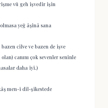
rişme vü geh işvedir işin
 olmasa yeğ âşinâ sana
z bazen cilve ve bazen de işve
 olan) canını çok sevenler seninle
asalar daha iyi.)
kâş men-i dil-şikestede