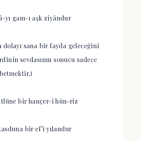
â-yı gam-ı aşk ziyândur
 dolayı sana bir fayda geleceğini
rdinin sevdasının sonucu sadece
betmektir.)
tlüne bir hançer-i hûn-rîz
kasduna bir ef’î yılandur