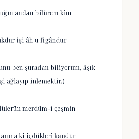
duğın andan bilürem kim
ıkdur işi âh u figândur
unu ben şuradan biliyorum, âşık
şi ağlayıp inlemektir.)
zlülerün merdüm-i çeşmin
anma ki içdükleri kandur