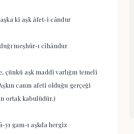
şka ki aşk âfet-i cândur
lduğı meşhûr-ı cihândur
, çünkü aşk maddi varlığın temeli
. Aşkın canın afeti olduğu gerçeği
n ortak kabulüdür.)
â-yı gam-ı aşkda hergiz