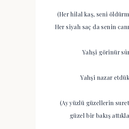
(Her hilal kaş, seni öldür
Her siyah saç da senin canı
Yahşi görinür s
Yahşi nazar etdü
(Ay yüzlü güzellerin sur
güzel bir bakış attıkl