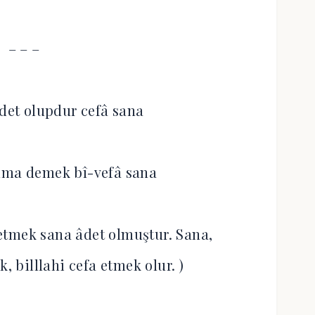
– – –
âdet olupdur cefâ sana
 olma demek bî-vefâ sana
a etmek sana âdet olmuştur. Sana,
, billlahi cefa etmek olur. )