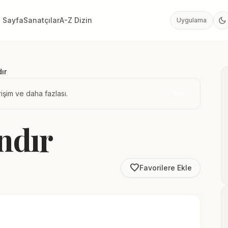
dark_mode
 Sayfa
Sanatçılar
A-Z Dizin
Uygulama
ır
işim ve daha fazlası.
İndir
ndır
favorite_border
Favorilere Ekle