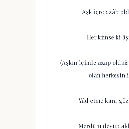
Aşk içre azâb ol
Her kimse ki âş
(Aşkın içinde azap olduğ
olan herkesin i
Yâd etme kara gö
Merdüm deyüp ald