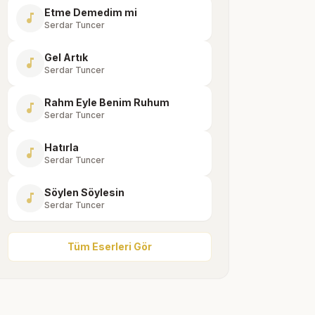
Etme Demedim mi
music_note
Serdar Tuncer
Gel Artık
music_note
Serdar Tuncer
Rahm Eyle Benim Ruhum
music_note
Serdar Tuncer
Hatırla
music_note
Serdar Tuncer
Söylen Söylesin
music_note
Serdar Tuncer
Tüm Eserleri Gör