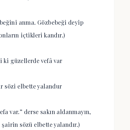
ebeğini anma. Gözbebeği deyip
ların içtikleri kandır.)
î ki güzellerde vefâ var
r sözi elbette yalandur
vefa var.” derse sakın aldanmayın,
şairin sözü elbette yalandır.)