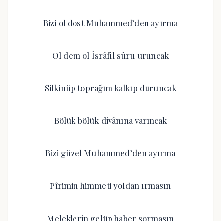
Bizi ol dost Muhammed’den ayırma
Ol dem ol İsrâfîl sûru uruncak
Silkinüp toprağım kalkıp duruncak
Bölük bölük divânına varıncak
Bizi güzel Muhammed’den ayırma
Pîrimin himmeti yoldan ırmasın
Meleklerin gelüp haber sormasın