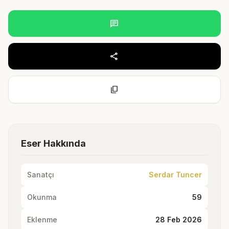
chat
share
content_copy
Eser Hakkında
Sanatçı
Serdar Tuncer
Okunma
59
Eklenme
28 Feb 2026