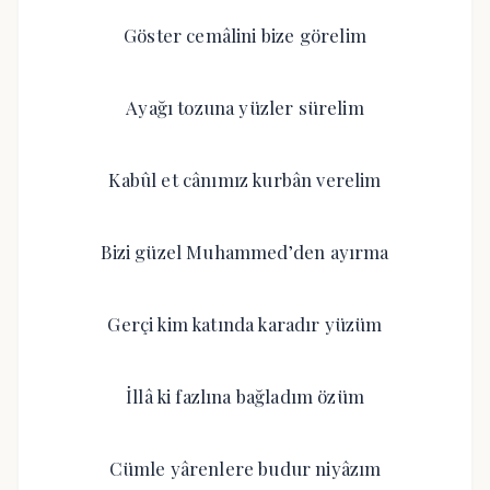
Göster cemâlini bize görelim
Ayağı tozuna yüzler sürelim
Kabûl et cânımız kurbân verelim
Bizi güzel Muhammed’den ayırma
Gerçi kim katında karadır yüzüm
İllâ ki fazlına bağladım özüm
Cümle yârenlere budur niyâzım