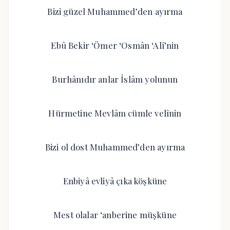
Bizi güzel Muhammed’den ayırma
Ebû Bekir ‘Ömer ‘Osmân ‘Alî’nin
Burhânıdır anlar İslâm yolunun
Hürmetine Mevlâm cümle velînin
Bizi ol dost Muhammed’den ayırma
Enbiyâ evliyâ çıka köşküne
Mest olalar ‘anberine müşküne