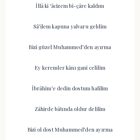
İllâ ki ‘âcizem bî-çâre kaldım
Sâ’ilem kapuna yalvaru geldim
Bizi güzel Muhammed’den ayırma
Ey keremler kânı ganî celîlim
İbrâhîm’e dedin dostum halîlim
Zâhirde bâtında oldur delîlim
Bizi ol dost Muhammed’den ayırma