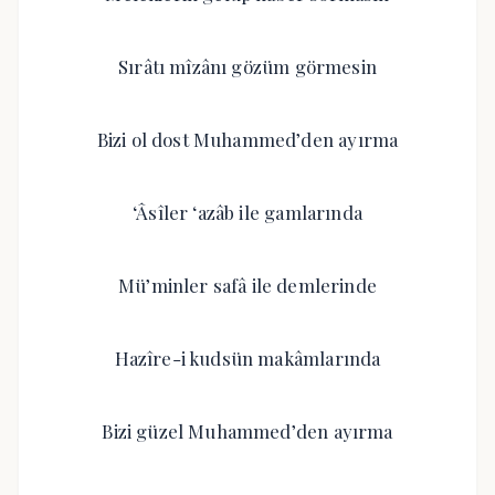
Sırâtı mîzânı gözüm görmesin
Bizi ol dost Muhammed’den ayırma
‘Âsîler ‘azâb ile gamlarında
Mü’minler safâ ile demlerinde
Hazîre-i kudsün makâmlarında
Bizi güzel Muhammed’den ayırma