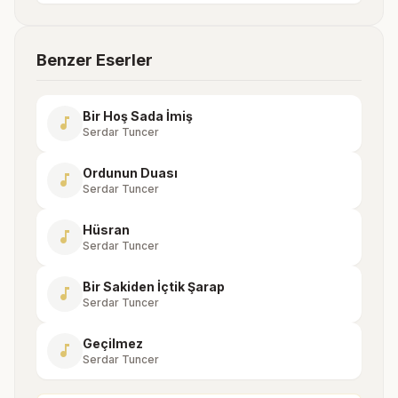
Benzer Eserler
Bir Hoş Sada İmiş
music_note
Serdar Tuncer
Ordunun Duası
music_note
Serdar Tuncer
Hüsran
music_note
Serdar Tuncer
Bir Sakiden İçtik Şarap
music_note
Serdar Tuncer
Geçilmez
music_note
Serdar Tuncer