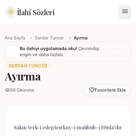
menu
İlahi Sözleri
light_mode
chevron_right
chevron_right
Ana Sayfa
Serdar Tuncer
Ayırma
Bu ilahiyi uygulamada oku!
Çevrimdışı
İndir
erişim ve daha fazlası.
SERDAR TUNCER
Ayırma
favorite_border
visibility
59 Okunma
Favorilere Ekle
Sakın terk-i edepten kuy-ı mahbub-ı Hüda’dır