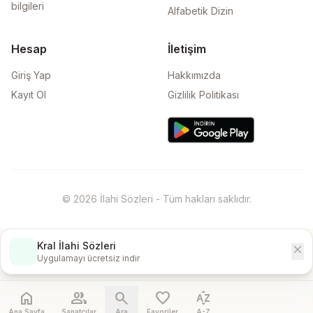
bilgileri
Alfabetik Dizin
Hesap
İletişim
Giriş Yap
Hakkımızda
Kayıt Ol
Gizlilik Politikası
© 2026 İlahi Sözleri - Tüm hakları saklıdır.
Kral İlahi Sözleri
close
İndir
Uygulamayı ücretsiz indir
home
people
search
favorite
sort_by_alpha
Ana Sayfa
Sanatçılar
Ara
Favoriler
A-Z