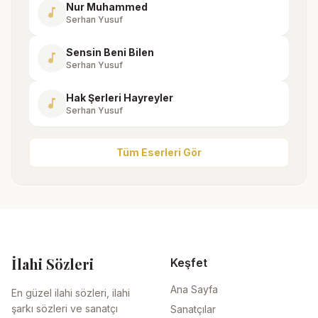
Nur Muhammed
music_note
Serhan Yusuf
Sensin Beni Bilen
music_note
Serhan Yusuf
Hak Şerleri Hayreyler
music_note
Serhan Yusuf
Tüm Eserleri Gör
İlahi Sözleri
Keşfet
Ana Sayfa
En güzel ilahi sözleri, ilahi
şarkı sözleri ve sanatçı
Sanatçılar