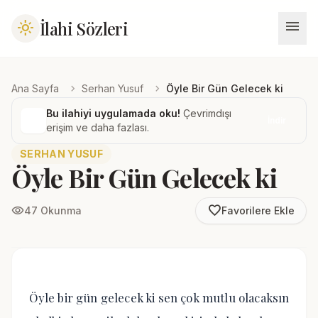
menu
İlahi Sözleri
light_mode
chevron_right
chevron_right
Ana Sayfa
Serhan Yusuf
Öyle Bir Gün Gelecek ki
Bu ilahiyi uygulamada oku!
Çevrimdışı
İndir
erişim ve daha fazlası.
SERHAN YUSUF
Öyle Bir Gün Gelecek ki
favorite_border
visibility
47 Okunma
Favorilere Ekle
Öyle bir gün gelecek ki sen çok mutlu olacaksın