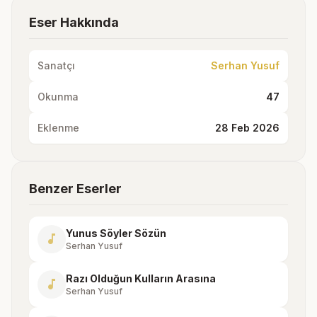
Eser Hakkında
Sanatçı
Serhan Yusuf
Okunma
47
Eklenme
28 Feb 2026
Benzer Eserler
Yunus Söyler Sözün
music_note
Serhan Yusuf
Razı Olduğun Kulların Arasına
music_note
Serhan Yusuf