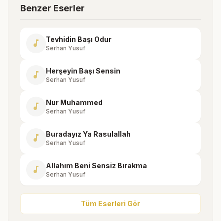
Benzer Eserler
Tevhidin Başı Odur
music_note
Serhan Yusuf
Herşeyin Başı Sensin
music_note
Serhan Yusuf
Nur Muhammed
music_note
Serhan Yusuf
Buradayız Ya Rasulallah
music_note
Serhan Yusuf
Allahım Beni Sensiz Bırakma
music_note
Serhan Yusuf
Tüm Eserleri Gör