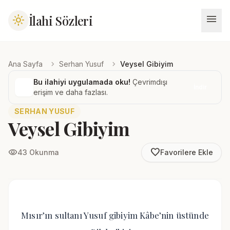
menu
İlahi Sözleri
light_mode
chevron_right
chevron_right
Ana Sayfa
Serhan Yusuf
Veysel Gibiyim
Bu ilahiyi uygulamada oku!
Çevrimdışı
İndir
erişim ve daha fazlası.
SERHAN YUSUF
Veysel Gibiyim
favorite_border
visibility
43 Okunma
Favorilere Ekle
Mısır’ın sultanı Yusuf gibiyim Kâbe’nin üstünde