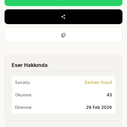
share
content_copy
Eser Hakkında
Sanatçı
Serhan Yusuf
Okunma
43
Eklenme
28 Feb 2026