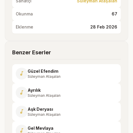
Sanatçı
Süleyman Ataşalan
Okunma
67
Eklenme
28 Feb 2026
Benzer Eserler
Güzel Efendim
music_note
Süleyman Ataşalan
Ayrılık
music_note
Süleyman Ataşalan
Aşk Deryası
music_note
Süleyman Ataşalan
Gel Mevlaya
music_note