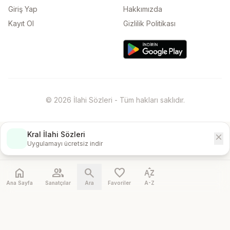
Giriş Yap
Hakkımızda
Kayıt Ol
Gizlilik Politikası
© 2026 İlahi Sözleri - Tüm hakları saklıdır.
Kral İlahi Sözleri
close
İndir
Uygulamayı ücretsiz indir
home
people
search
favorite
sort_by_alpha
Ana Sayfa
Sanatçılar
Ara
Favoriler
A-Z