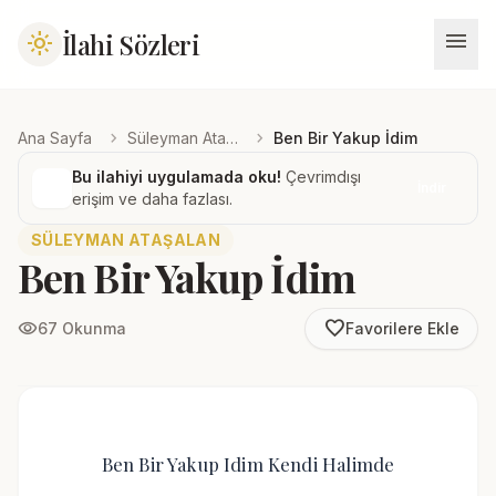
menu
İlahi Sözleri
light_mode
chevron_right
chevron_right
Ana Sayfa
Süleyman Ataşalan
Ben Bir Yakup İdim
Bu ilahiyi uygulamada oku!
Çevrimdışı
İndir
erişim ve daha fazlası.
SÜLEYMAN ATAŞALAN
Ben Bir Yakup İdim
favorite_border
visibility
67 Okunma
Favorilere Ekle
Ben Bir Yakup Idim Kendi Halimde