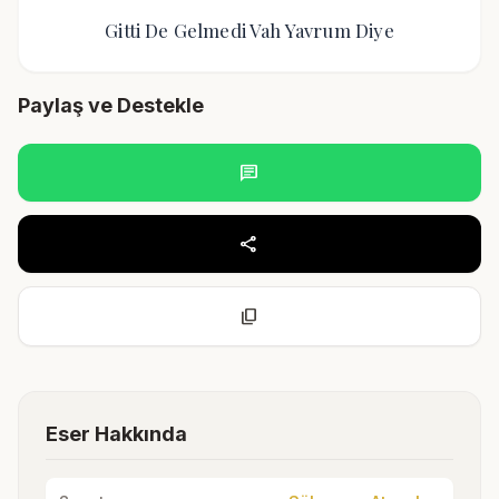
Gitti De Gelmedi Vah Yavrum Diye
Paylaş ve Destekle
chat
share
content_copy
Eser Hakkında