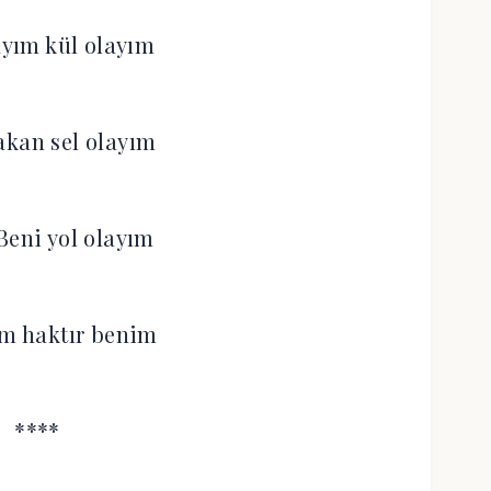
yım kül olayım
akan sel olayım
Beni yol olayım
im haktır benim
****