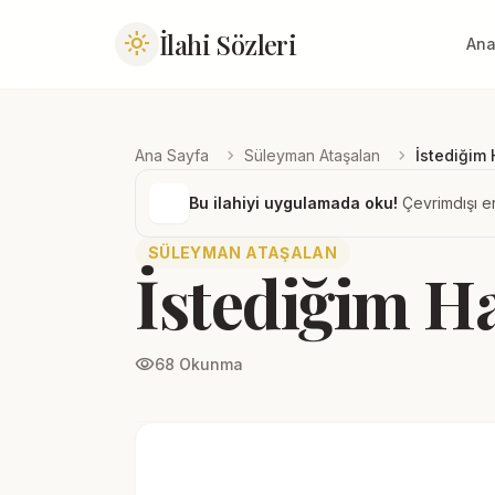
İlahi Sözleri
light_mode
Ana
chevron_right
chevron_right
Ana Sayfa
Süleyman Ataşalan
İstediğim 
Bu ilahiyi uygulamada oku!
Çevrimdışı er
SÜLEYMAN ATAŞALAN
İstediğim H
visibility
68 Okunma