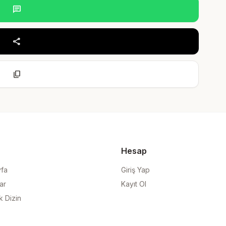
chat
share
content_copy
Hesap
yfa
Giriş Yap
ar
Kayıt Ol
k Dizin