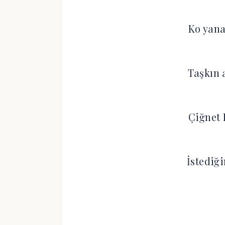
Ko yana
Taşkın 
Çiğnet 
İstediğ