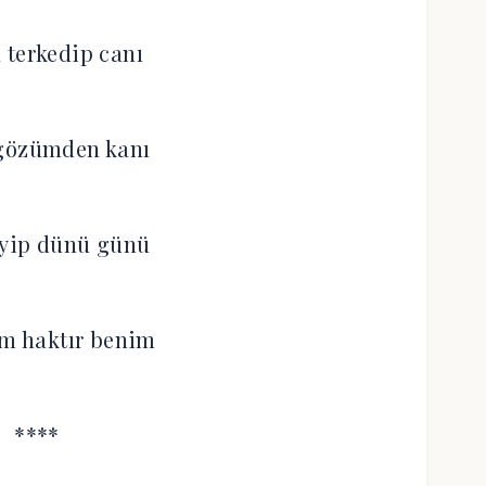
 terkedip canı
 gözümden kanı
eyip dünü günü
im haktır benim
****