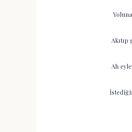
Yoluna
Akıtıp
Ah eyl
İstediğ