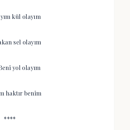
yım kül olayım
akan sel olayım
Beni yol olayım
im haktır benim
****