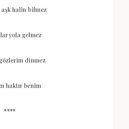
 aşk halin bilmez
lar yola gelmez
 gözlerim dinmez
im haktır benim
****