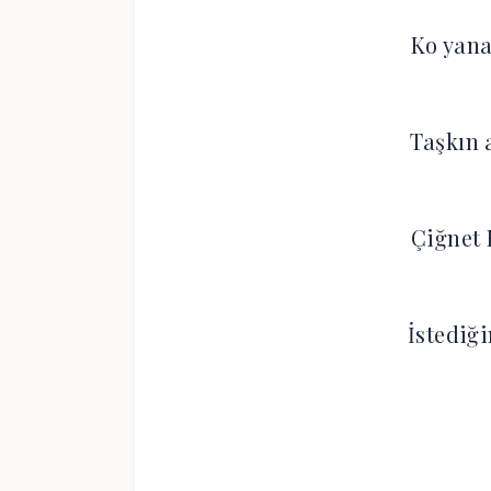
Ko yana
Taşkın 
Çiğnet 
İstediğ