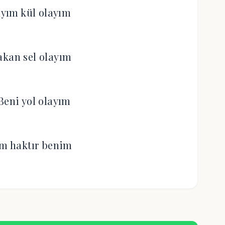
yım kül olayım
akan sel olayım
Beni yol olayım
im haktır benim