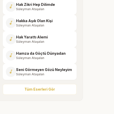
Hak Zikri Hep Dilimde
music_note
Süleyman Ataşalan
Hakka Aşık Olan Kişi
music_note
Süleyman Ataşalan
Hak Yarattı Alemi
music_note
Süleyman Ataşalan
Hamza da Göçtü Dünyadan
music_note
Süleyman Ataşalan
Seni Görmeyen Gözü Neyleyim
music_note
Süleyman Ataşalan
Tüm Eserleri Gör