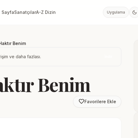
dark_mode
 Sayfa
Sanatçılar
A-Z Dizin
Uygulama
Haktır Benim
işim ve daha fazlası.
İndir
aktır Benim
favorite_border
Favorilere Ekle