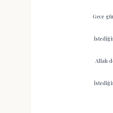
Gece gü
İstediğ
Allah d
İstediğ