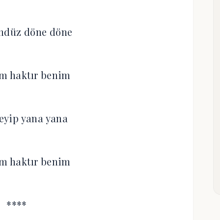
ndüz döne döne
im haktır benim
eyip yana yana
im haktır benim
****