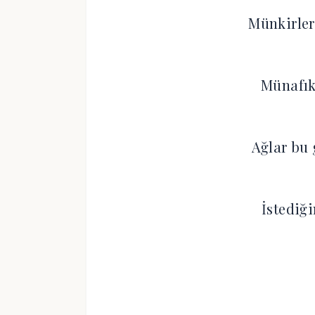
Münkirler
Münafık
Ağlar bu
İstediğ