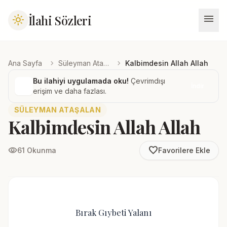
menu
İlahi Sözleri
light_mode
chevron_right
chevron_right
Ana Sayfa
Süleyman Ataşalan
Kalbimdesin Allah Allah
Bu ilahiyi uygulamada oku!
Çevrimdışı
İndir
erişim ve daha fazlası.
SÜLEYMAN ATAŞALAN
Kalbimdesin Allah Allah
favorite_border
visibility
61 Okunma
Favorilere Ekle
Bırak Gıybeti Yalanı