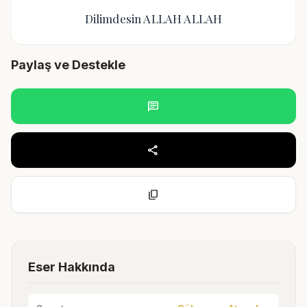
Dilimdesin ALLAH ALLAH
Paylaş ve Destekle
chat
share
content_copy
Eser Hakkında