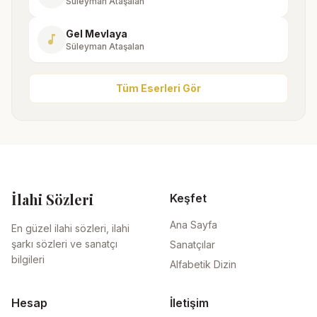
Süleyman Ataşalan
Gel Mevlaya
music_note
Süleyman Ataşalan
Tüm Eserleri Gör
İlahi Sözleri
Keşfet
Ana Sayfa
En güzel ilahi sözleri, ilahi
şarkı sözleri ve sanatçı
Sanatçılar
bilgileri
Alfabetik Dizin
Hesap
İletişim