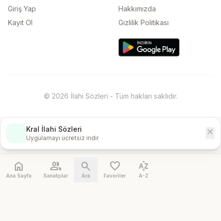
Giriş Yap
Hakkımızda
Kayıt Ol
Gizlilik Politikası
© 2026 İlahi Sözleri - Tüm hakları saklıdır.
Kral İlahi Sözleri
close
İndir
Uygulamayı ücretsiz indir
home
people
search
favorite
sort_by_alpha
Ana Sayfa
Sanatçılar
Ara
Favoriler
A-Z