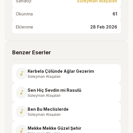
Sanatçı
Süleyman Ataşalan
Okunma
61
Eklenme
28 Feb 2026
Benzer Eserler
Kerbela Çölünde Ağlar Gezerim
music_note
Süleyman Ataşalan
Sen Hiç Sevdin mi Rasulü
music_note
Süleyman Ataşalan
Ben Bu Meclislerde
music_note
Süleyman Ataşalan
Mekke Mekke Güzel Şehir
music_note