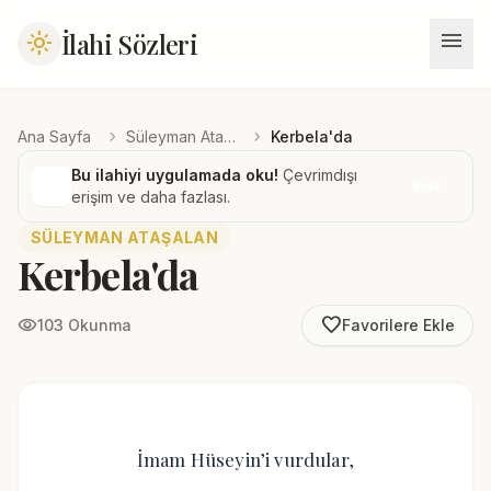
menu
İlahi Sözleri
light_mode
chevron_right
chevron_right
Ana Sayfa
Süleyman Ataşalan
Kerbela'da
Bu ilahiyi uygulamada oku!
Çevrimdışı
İndir
erişim ve daha fazlası.
SÜLEYMAN ATAŞALAN
Kerbela'da
favorite_border
visibility
103 Okunma
Favorilere Ekle
İmam Hüseyin’i vurdular,