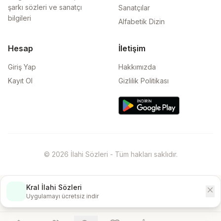
şarkı sözleri ve sanatçı
Sanatçılar
bilgileri
Alfabetik Dizin
Hesap
İletişim
Giriş Yap
Hakkımızda
Kayıt Ol
Gizlilik Politikası
© 2026 İlahi Sözleri - Tüm hakları saklıdır.
Kral İlahi Sözleri
close
İndir
Uygulamayı ücretsiz indir