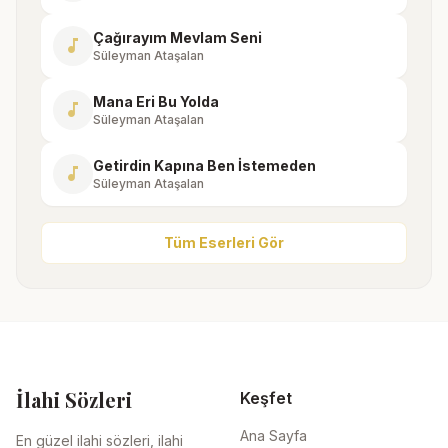
Çağırayım Mevlam Seni
music_note
Süleyman Ataşalan
Mana Eri Bu Yolda
music_note
Süleyman Ataşalan
Getirdin Kapına Ben İstemeden
music_note
Süleyman Ataşalan
Tüm Eserleri Gör
İlahi Sözleri
Keşfet
Ana Sayfa
En güzel ilahi sözleri, ilahi