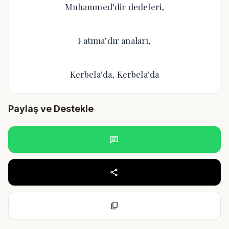
Muhammed’dir dedeleri,
Fatıma’dır anaları,
Kerbela’da, Kerbela’da
Paylaş ve Destekle
chat
share
content_copy