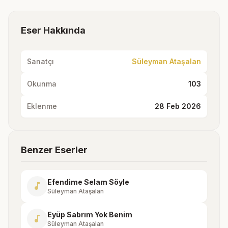
Eser Hakkında
Sanatçı
Süleyman Ataşalan
Okunma
103
Eklenme
28 Feb 2026
Benzer Eserler
Efendime Selam Söyle
music_note
Süleyman Ataşalan
Eyüp Sabrım Yok Benim
music_note
Süleyman Ataşalan