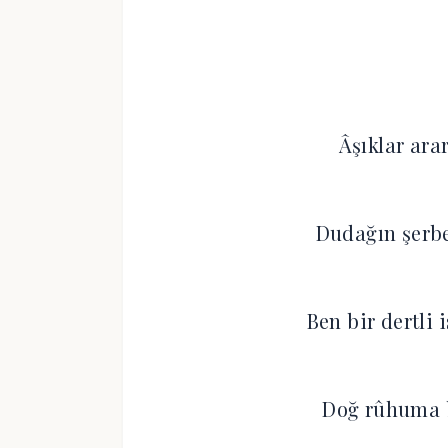
Âşıklar arar
Dudağın şerb
Ben bir dertli
Doğ rûhuma b