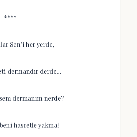
****
lar Sen’i her yerde,
eti dermandır derde…
 isem dermanım nerde?
eni hasretle yakma!