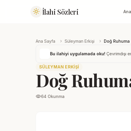
İlahi Sözleri
light_mode
Ana
chevron_right
chevron_right
Ana Sayfa
Süleyman Erkişi
Doğ Ruhuma
Bu ilahiyi uygulamada oku!
Çevrimdışı er
SÜLEYMAN ERKIŞI
Doğ Ruhum
visibility
64 Okunma