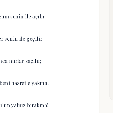
m senin ile açılır
r senin ile geçilir
nca nurlar saçılır;
eni hasretle yakma!
ulun yalnız bırakma!