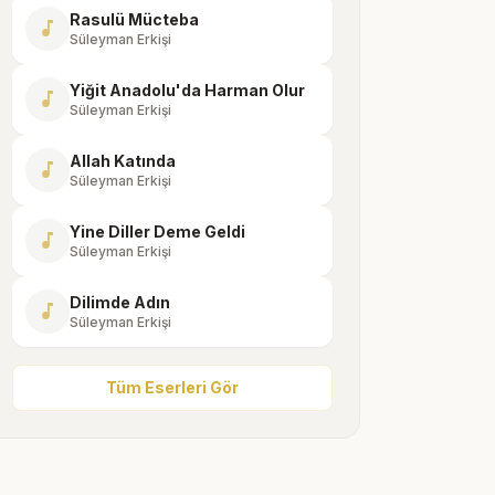
Rasulü Mücteba
music_note
Süleyman Erkişi
Yiğit Anadolu'da Harman Olur
music_note
Süleyman Erkişi
Allah Katında
music_note
Süleyman Erkişi
Yine Diller Deme Geldi
music_note
Süleyman Erkişi
Dilimde Adın
music_note
Süleyman Erkişi
Tüm Eserleri Gör