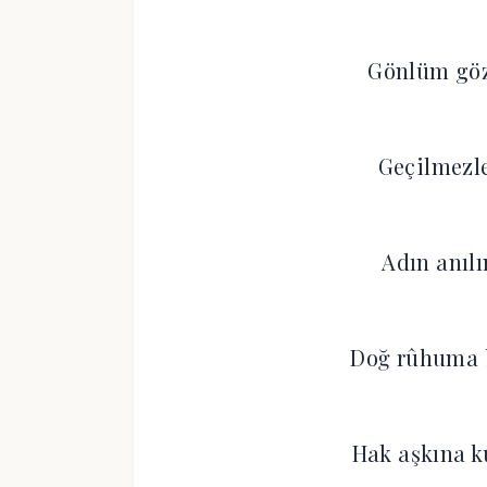
Gönlüm gözü
Geçilmezle
Adın anılı
Doğ rûhuma b
Hak aşkına k