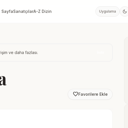
dark_mode
 Sayfa
Sanatçılar
A-Z Dizin
Uygulama
işim ve daha fazlası.
İndir
a
favorite_border
Favorilere Ekle