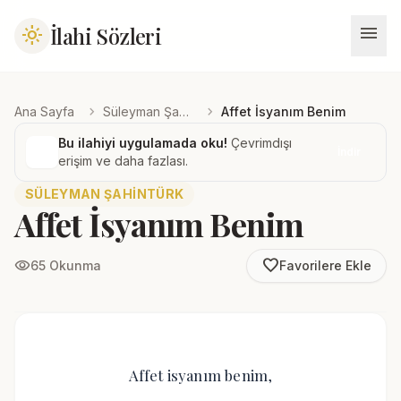
menu
İlahi Sözleri
light_mode
chevron_right
chevron_right
Ana Sayfa
Süleyman Şahintürk
Affet İsyanım Benim
Bu ilahiyi uygulamada oku!
Çevrimdışı
İndir
erişim ve daha fazlası.
SÜLEYMAN ŞAHINTÜRK
Affet İsyanım Benim
favorite_border
visibility
65 Okunma
Favorilere Ekle
Affet isyanım benim,