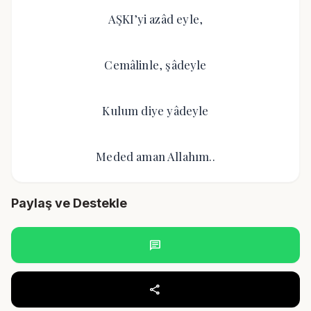
AŞKI’yi azâd eyle,
Cemâlinle, şâdeyle
Kulum diye yâdeyle
Meded aman Allahım..
Paylaş ve Destekle
chat
share