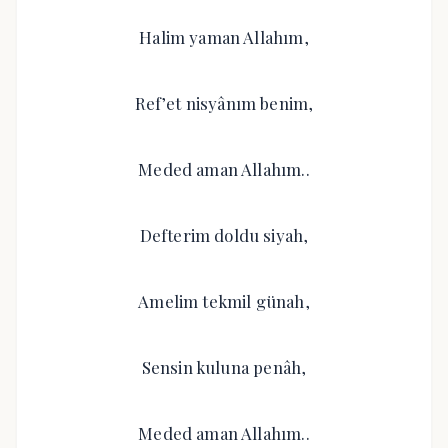
Halim yaman Allahım,
Ref’et nisyânım benim,
Meded aman Allahım..
Defterim doldu siyah,
Amelim tekmil günah,
Sensin kuluna penâh,
Meded aman Allahım..