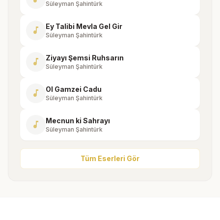
Süleyman Şahintürk
Ey Talibi Mevla Gel Gir
music_note
Süleyman Şahintürk
Ziyayı Şemsi Ruhsarın
music_note
Süleyman Şahintürk
Ol Gamzei Cadu
music_note
Süleyman Şahintürk
Mecnun ki Sahrayı
music_note
Süleyman Şahintürk
Tüm Eserleri Gör