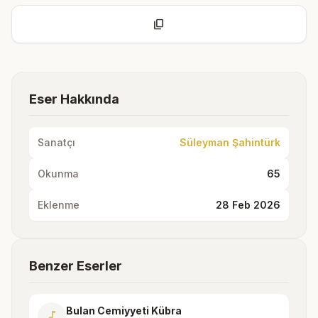
content_copy
Eser Hakkında
Sanatçı
Süleyman Şahintürk
Okunma
65
Eklenme
28 Feb 2026
Benzer Eserler
Bulan Cemiyyeti Kübra
music_note