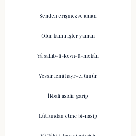
Senden erişmezse aman
Olur kamu işler yaman
Yâ sahib-ü-kevn-ü-mekân
Yessir lenâ hayr-el ümûr
İkbali asidir garip
Lûtfundan etme bi-nasip
Yâ Bâki-i-hayyü müciyb