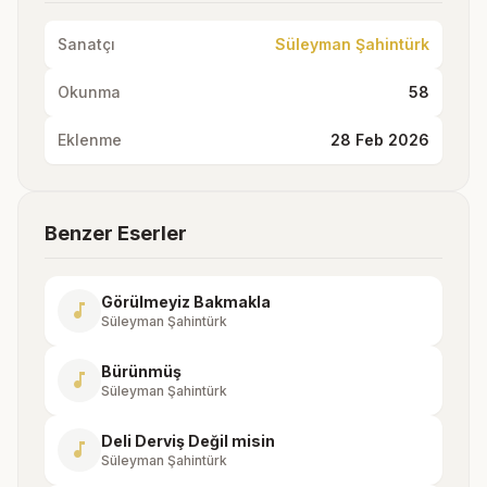
Sanatçı
Süleyman Şahintürk
Okunma
58
Eklenme
28 Feb 2026
Benzer Eserler
Görülmeyiz Bakmakla
music_note
Süleyman Şahintürk
Bürünmüş
music_note
Süleyman Şahintürk
Deli Derviş Değil misin
music_note
Süleyman Şahintürk