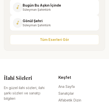
Bugün Bu Aşkın İçinde
music_note
Süleyman Şahintürk
Gönül Şehri
music_note
Süleyman Şahintürk
Tüm Eserleri Gör
İlahi Sözleri
Keşfet
Ana Sayfa
En güzel ilahi sözleri, ilahi
şarkı sözleri ve sanatçı
Sanatçılar
bilgileri
Alfabetik Dizin