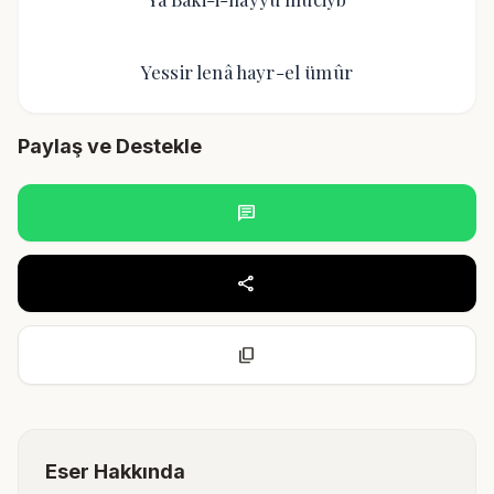
Yessir lenâ hayr-el ümûr
Paylaş ve Destekle
chat
share
content_copy
Eser Hakkında