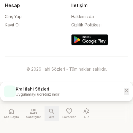
Hesap
İletişim
Giriş Yap
Hakkımızda
Kayıt Ol
Gizlilik Politikası
© 2026 İlahi Sözleri - Tüm hakları saklıdır.
Kral İlahi Sözleri
close
İndir
Uygulamayı ücretsiz indir
home
people
search
favorite
sort_by_alpha
Ana Sayfa
Sanatçılar
Ara
Favoriler
A-Z