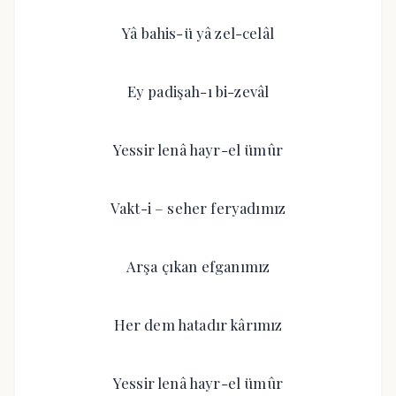
Yâ bahis-ü yâ zel-celâl
Ey padişah-ı bi-zevâl
Yessir lenâ hayr-el ümûr
Vakt-i – seher feryadımız
Arşa çıkan efganımız
Her dem hatadır kârımız
Yessir lenâ hayr-el ümûr