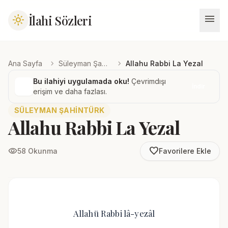
menu
İlahi Sözleri
light_mode
chevron_right
chevron_right
Ana Sayfa
Süleyman Şahintürk
Allahu Rabbi La Yezal
Bu ilahiyi uygulamada oku!
Çevrimdışı
İndir
erişim ve daha fazlası.
SÜLEYMAN ŞAHINTÜRK
Allahu Rabbi La Yezal
favorite_border
visibility
58 Okunma
Favorilere Ekle
Allahü Rabbi lâ-yezâl