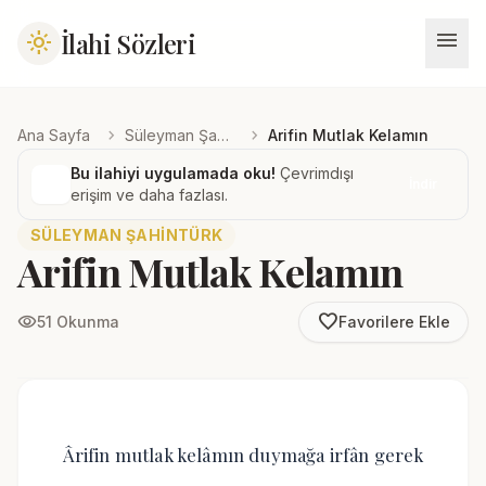
menu
İlahi Sözleri
light_mode
chevron_right
chevron_right
Ana Sayfa
Süleyman Şahintürk
Arifin Mutlak Kelamın
Bu ilahiyi uygulamada oku!
Çevrimdışı
İndir
erişim ve daha fazlası.
SÜLEYMAN ŞAHINTÜRK
Arifin Mutlak Kelamın
favorite_border
visibility
51 Okunma
Favorilere Ekle
Ârifin mutlak kelâmın duymağa irfân gerek