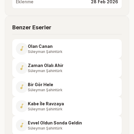
Eklenme
28 Feb 2026
Benzer Eserler
Olan Canan
music_note
Süleyman Şahintürk
Zaman Olalı Ahir
music_note
Süleyman Şahintürk
Bir Gör Hele
music_note
Süleyman Şahintürk
Kabe İle Ravzaya
music_note
Süleyman Şahintürk
Evvel Oldun Sonda Geldin
music_note
Süleyman Şahintürk