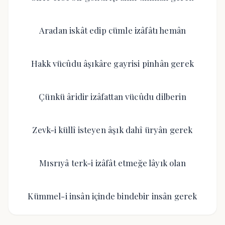
Aradan iskât edip cümle izâfâtı hemân
Hakk vücûdu âşıkâre gayrisi pinhân gerek
Çünkü âridir izâfattan vücûdu dilberin
Zevk-i küllî isteyen âşık dahî üryân gerek
Mısrıyâ terk-i izâfât etmeğe lâyık olan
Kümmel-i insân içinde bindebir insân gerek