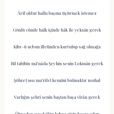
Ârif oldur halkı başına üşürmek istemez
Gönlü cümle halk içinde hâk ile yeksân gerek
Kibr-ü ucbun illetinden kurtulup sağ olmağa
Bil tabîbin mâ’nâda Şeyhin senin Lokmân gerek
Şöhret ıssı ma’rifet kenzini bulmaktır muhal
Varlığın şehri senin baştan başa vîrân gerek
Ölmeden evvel ölüp kabre girip haşre çıkıp