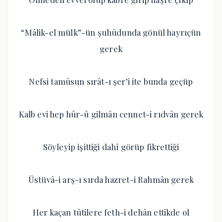
“Mâlik-el mülk”-ün şuhûdunda gönül hayrıçün
gerek
Nefsi tamûsun sırât-ı şer’i ite bunda geçüp
Kalb evi hep hûr-û gilmân cennet-i rıdvân gerek
Söyleyip işittiği dahî görüp fikrettiği
Üstüvâ-i arş-ı sırda hazret-i Rahmân gerek
Her kaçan tûtilere feth-i dehân ettikde ol