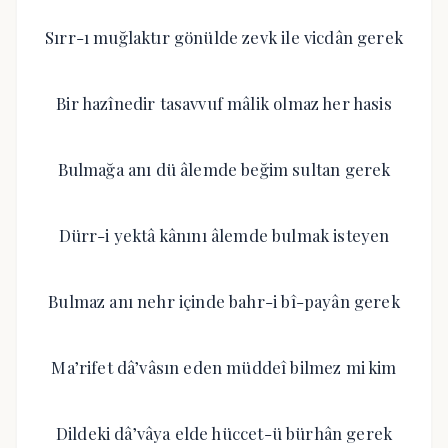
Sırr-ı muğlaktır gönülde zevk ile vicdân gerek
Bir hazînedir tasavvuf mâlik olmaz her hasis
Bulmağa anı dü âlemde beğim sultan gerek
Dürr-i yektâ kânını âlemde bulmak isteyen
Bulmaz anı nehr içinde bahr-i bî-payân gerek
Ma’rifet dâ’vâsın eden müddeî bilmez mi kim
Dildeki dâ’vâya elde hüccet-ü bürhân gerek