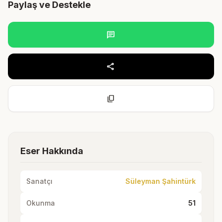
Paylaş ve Destekle
chat
share
content_copy
Eser Hakkında
Sanatçı
Süleyman Şahintürk
Okunma
51