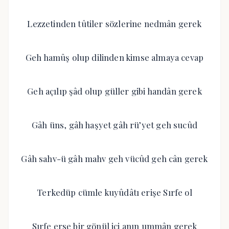
Lezzetinden tûtiler sözlerine nedmân gerek
Geh hamûş olup dilinden kimse almaya cevap
Geh açılıp şâd olup güller gibi handân gerek
Gâh üns, gâh haşyet gâh rü’yet geh sucûd
Gâh sahv-ü gâh mahv geh vücûd geh cân gerek
Terkedüp cümle kuyûdâtı erişe Sırfe ol
Sırfe erse bir gönül içi anın ummân gerek