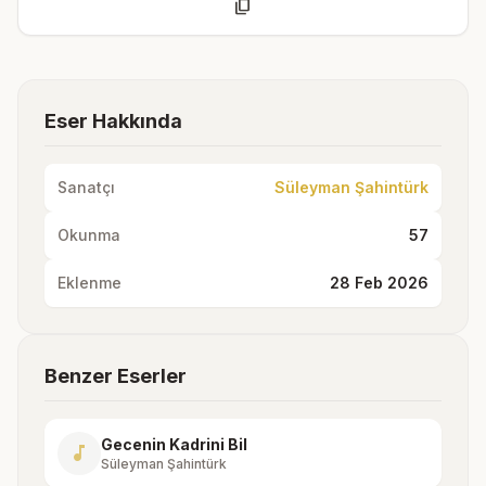
content_copy
Eser Hakkında
Sanatçı
Süleyman Şahintürk
Okunma
57
Eklenme
28 Feb 2026
Benzer Eserler
Gecenin Kadrini Bil
music_note
Süleyman Şahintürk