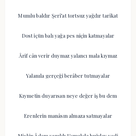
Mumlu baldır Şerî’at tortsuz yağdır tarîkat
Dost içün balı yağa pes niçin katmayalar
Ârif cân verir duymaz yalancı mala kıymaz
Yalanıla gerçeği berâber tutmayalar
Kıymetin duyarısan neye değer iş bu dem
Erenlerin manâsın almaza satmayalar
Miskin Âdem yanıldı Uçmakda buğday yedi