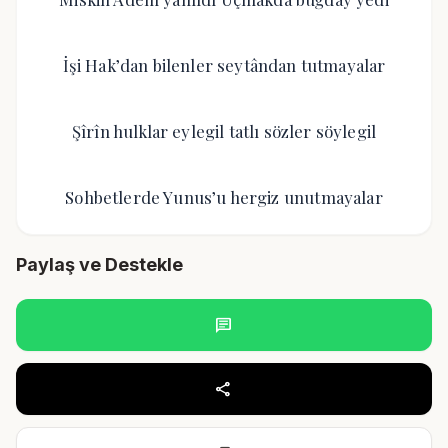
İşi Hak’dan bilenler seytândan tutmayalar
Şîrîn hulklar eylegil tatlı sözler söylegil
Sohbetlerde Yunus’u hergiz unutmayalar
Paylaş ve Destekle
chat
share