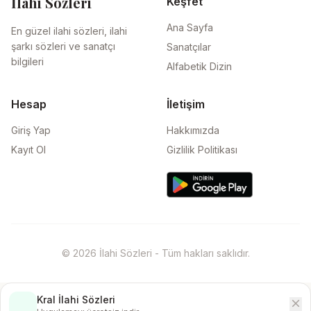
İlahi Sözleri
Keşfet
Ana Sayfa
En güzel ilahi sözleri, ilahi
şarkı sözleri ve sanatçı
Sanatçılar
bilgileri
Alfabetik Dizin
Hesap
İletişim
Giriş Yap
Hakkımızda
Kayıt Ol
Gizlilik Politikası
© 2026 İlahi Sözleri - Tüm hakları saklıdır.
Kral İlahi Sözleri
close
İndir