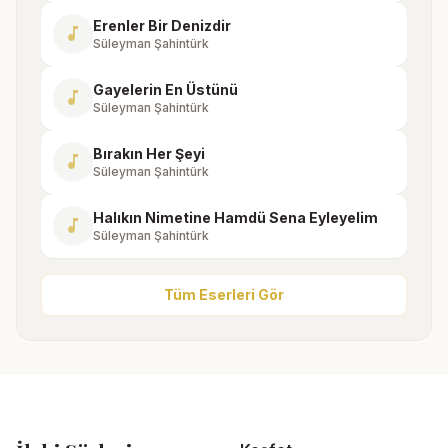
Erenler Bir Denizdir
music_note
Süleyman Şahintürk
Gayelerin En Üstünü
music_note
Süleyman Şahintürk
Bırakın Her Şeyi
music_note
Süleyman Şahintürk
Halıkın Nimetine Hamdü Sena Eyleyelim
music_note
Süleyman Şahintürk
Tüm Eserleri Gör