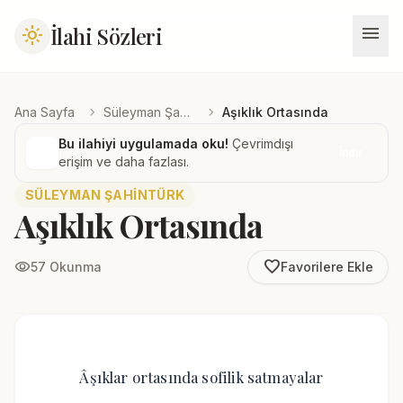
menu
İlahi Sözleri
light_mode
chevron_right
chevron_right
Ana Sayfa
Süleyman Şahintürk
Aşıklık Ortasında
Bu ilahiyi uygulamada oku!
Çevrimdışı
İndir
erişim ve daha fazlası.
SÜLEYMAN ŞAHINTÜRK
Aşıklık Ortasında
favorite_border
visibility
57 Okunma
Favorilere Ekle
Âşıklar ortasında sofilik satmayalar